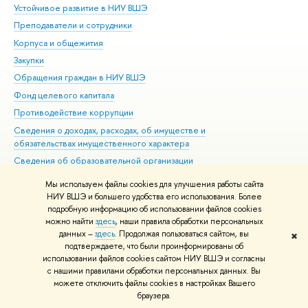
Устойчивое развитие в НИУ ВШЭ
Ол
Преподаватели и сотрудники
При
Корпуса и общежития
Вы
Закупки
При
Обращения граждан в НИУ ВШЭ
Ас
Фонд целевого капитала
До
Противодействие коррупции
Цен
Сведения о доходах, расходах, об имуществе и
Би
обязательствах имущественного характера
Об
Сведения об образовательной организации
Обр
Людям с ограниченными возможностями здоровья
Мы используем файлы cookies для улучшения работы сайта
Единая платежная страница
НИУ ВШЭ и большего удобства его использования. Более
подробную информацию об использовании файлов cookies
Работа в Вышке
можно найти
здесь
, наши правила обработки персональных
данных –
здесь
. Продолжая пользоваться сайтом, вы
✖
Редактору
подтверждаете, что были проинформированы об
© НИУ ВШЭ 1993–2026
Адреса и контакты
Условия использования
использовании файлов cookies сайтом НИУ ВШЭ и согласны
с нашими правилами обработки персональных данных. Вы
материалов
Политика конфиденциальности
Карта сайта
можете отключить файлы cookies в настройках Вашего
Шрифты HSE Sans и HSE Slab разработаны в
Школе дизайна НИУ ВШЭ
браузера.