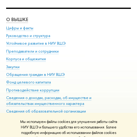
О ВЫШКЕ
ОБ
Цифры и факты
Ли
Руководство и структура
Дов
Устойчивое развитие в НИУ ВШЭ
Ол
Преподаватели и сотрудники
При
Корпуса и общежития
Вы
Закупки
При
Обращения граждан в НИУ ВШЭ
Ас
Фонд целевого капитала
До
Противодействие коррупции
Цен
Сведения о доходах, расходах, об имуществе и
Би
обязательствах имущественного характера
Об
Сведения об образовательной организации
Обр
Людям с ограниченными возможностями здоровья
Мы используем файлы cookies для улучшения работы сайта
Единая платежная страница
НИУ ВШЭ и большего удобства его использования. Более
подробную информацию об использовании файлов cookies
Работа в Вышке