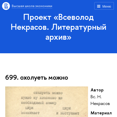
Высшая школа экономики
Меню
Проект «Всеволод
Некрасов. Литературный
архив»
699. охолуеть можно
Автор
Вс. Н.
Некрасов
Материал