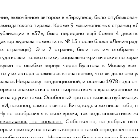
ие, включённое автором в «Геркулес», было опубликовано
 самиздатского тиража. Кроме 9 машинописных страниц «
публикации в «37», было передано ещё более 4 десятк
дактор журнала поместил в № 15 после блока «Ленинград
х страницы). Эти 7 страниц были так им отобраны (
 туда вошли только стихи, социально-критические по хар
вулин по ошибке вернул через Булатова в Москву все
что у их автора сложилось впечатление, что «в дело они 
залась Некрасову тенденциозной, и осенью 1978 года он 
ервого знакомства с его творчеством в «расширенном к
хи на другие темы. Особенный протест вызвала публикация
 «И, наконец, самое главное. Витя, ведь я же писал тебе, 
у не сообразил я в своё время, так ведь спохватился ж
тказываюсь, не согласен.
Собственно, на добрых пятьд
ерь и приходится ставить вопрос с такой определённост
х вообще не читают
… Написано это было при жизни Бахтина,