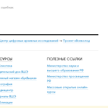
 ошибках.
Центр цифровых архивных исследований
→
Проект «Всеволод
ЕСУРСЫ
ПОЛЕЗНЫЕ ССЫЛКИ
блиотека
Министерство науки и
высшего образования РФ
дательский дом ВШЭ
Министерство просвещения
ижный магазин «БукВышка»
РФ
пография
Массовые открытые онлайн-
диацентр
курсы
рналы ВШЭ
бликации