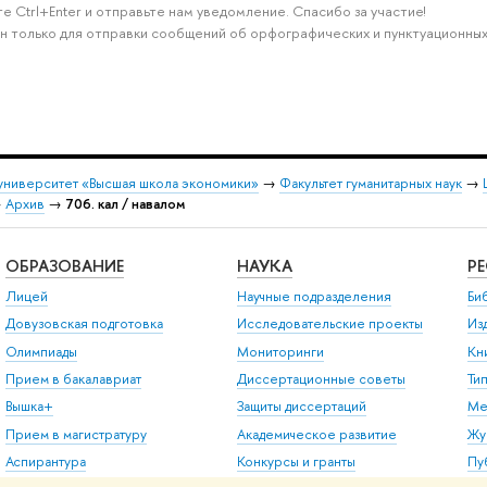
е Ctrl+Enter и отправьте нам уведомление. Спасибо за участие!
н только для отправки сообщений об орфографических и пунктуационных
университет «Высшая школа экономики»
→
Факультет гуманитарных наук
→
→
Архив
→
706. кал / навалом
ОБРАЗОВАНИЕ
НАУКА
Р
Лицей
Научные подразделения
Би
Довузовская подготовка
Исследовательские проекты
Из
Олимпиады
Мониторинги
Кн
Прием в бакалавриат
Диссертационные советы
Ти
Вышка+
Защиты диссертаций
Ме
Прием в магистратуру
Академическое развитие
Жу
Аспирантура
Конкурсы и гранты
Пу