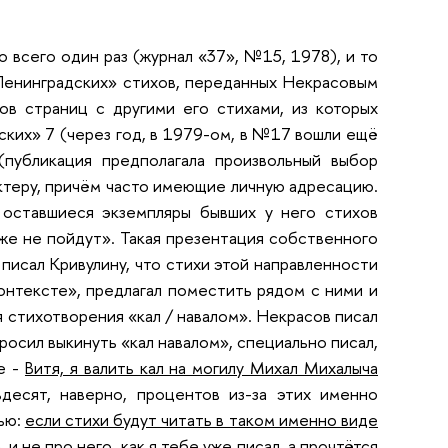
 всего один раз (журнал «37», №15, 1978), и то
Ленинградских» стихов, переданных Некрасовым
ов страниц с другими его стихами, из которых
ских» 7 (через год, в 1979-ом, в №17 вошли ещё
публикация предполагала произвольный выбор
актеру, причём часто имеющие личную адресацию.
 оставшиеся экземпляры бывших у него стихов
уже не пойдут». Такая презентация собственного
писал Кривулину, что стихи этой направленности
онтексте», предлагал поместить рядом с ними и
 стихотворения «кал / навалом». Некрасов писал
просил выкинуть «кал навалом», специально писал,
е -
Витя, я валить кал на могилу Михал Михалыча
есят, наверно, процентов из-за этих именно
ью:
если стихи будут читать в таком именно виде
 и не про него, как я тебе уже писал, а прочтётся