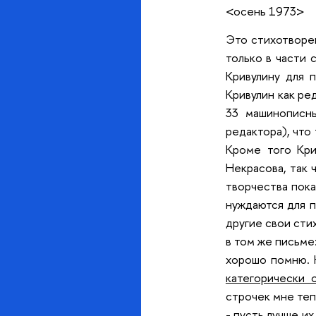
<осень 1973>
Это стихотворен
только в части
Кривулину для 
Кривулин как ре
33 машинописны
редактора), что
Кроме того Кри
Некрасова, так 
творчества пока
нуждаются для п
другие свои сти
в том же письме:
хорошо помню. Н
категорически о
строчек мне теп
- пусть лучше и