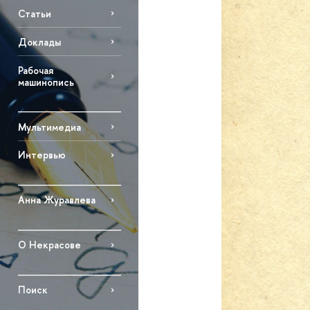
Статьи
Доклады
Рабочая
машинопись
Мультимедиа
Интервью
Анна Журавлева
О Некрасове
Поиск