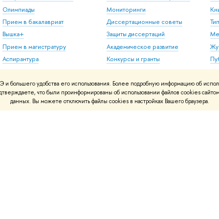
Олимпиады
Мониторинги
Кн
Прием в бакалавриат
Диссертационные советы
Ти
Вышка+
Защиты диссертаций
Ме
Прием в магистратуру
Академическое развитие
Жу
Аспирантура
Конкурсы и гранты
Пу
Дополнительное
Внешние научно-
образование
информационные ресурсы
 и большего удобства его использования. Более подробную информацию об испол
подтверждаете, что были проинформированы об использовании файлов cookies сай
Центр развития карьеры
данных. Вы можете отключить файлы cookies в настройках Вашего браузера.
Бизнес-инкубатор ВШЭ
Образовательные
партнерства
Обратная связь и
взаимодействие с
получателями услуг