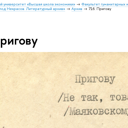
й университет «Высшая школа экономики»
Факультет гуманитарных н
лод Некрасов. Литературный архив»
Архив
716. Пригову
Пригову