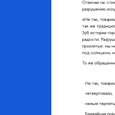
Отвечая на стих
разрушению иску
«Не так, товари
так же традицио
Зуб истории гор
радости. Разру
проклятье: мы н
под солнцем», н
То же обращени
Не так, товари
четвертовали,
нельзя терпеть
Ближайшая пре