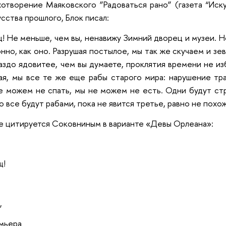
отворение Маяковского ”Радоваться рано” (газета “Иск
сства прошлого, Блок писал:
щ! Не меньше, чем вы, ненавижу Зимний дворец и музеи. Н
нно, как оно. Разрушая постылое, мы так же скучаем и зев
аздо ядовитее, чем вы думаете, проклятия времени не изб
шая, мы все те же еще рабы старого мира: нарушение т
е можем не спать, мы не можем не есть. Одни будут стр
о все будут рабами, пока не явится третье, равно не похо
е цитируется Соковниным в варианте «Девы Орлеана»:
щ!
,
мьера