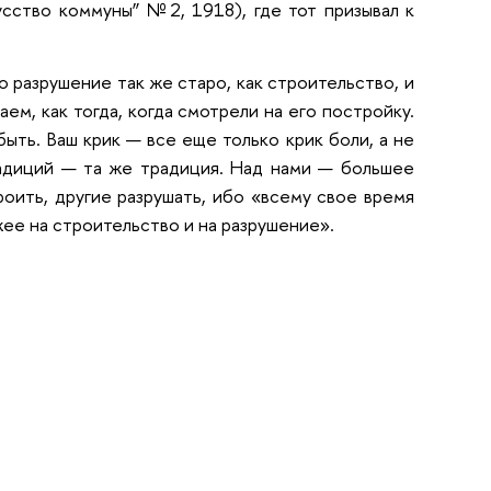
усство коммуны” №2, 1918), где тот призывал к
о разрушение так же старо, как строительство, и
аем, как тогда, когда смотрели на его постройку.
ыть. Ваш крик — все еще только крик боли, а не
радиций — та же традиция. Над нами — большее
оить, другие разрушать, ибо «всему свое время
жее на строительство и на разрушение».