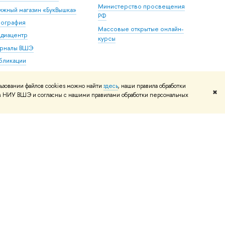
Министерство просвещения
ижный магазин «БукВышка»
РФ
пография
Массовые открытые онлайн-
диацентр
курсы
рналы ВШЭ
бликации
ьзовании файлов cookies можно найти
здесь
, наши правила обработки
✖
том НИУ ВШЭ и согласны с нашими правилами обработки персональных