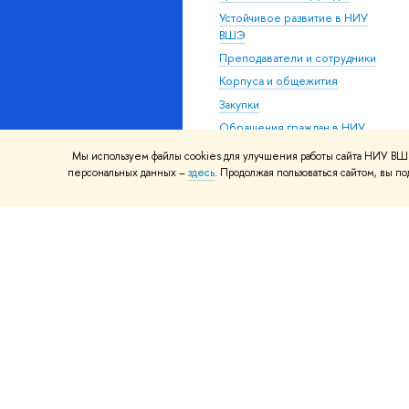
Устойчивое развитие в НИУ
ВШЭ
Преподаватели и сотрудники
Корпуса и общежития
Закупки
Обращения граждан в НИУ
ВШЭ
Мы используем файлы cookies для улучшения работы сайта НИУ ВШЭ
Фонд целевого капитала
персональных данных –
здесь
. Продолжая пользоваться сайтом, вы 
Противодействие коррупции
Сведения о доходах,
расходах, об имуществе и
обязательствах
имущественного характера
Сведения об
образовательной организации
Людям с ограниченными
возможностями здоровья
Единая платежная страница
Работа в Вышке