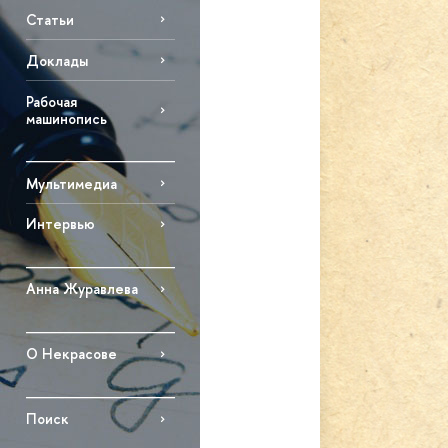
Статьи
Доклады
Рабочая
машинопись
Мультимедиа
Интервью
Анна Журавлева
О Некрасове
Поиск