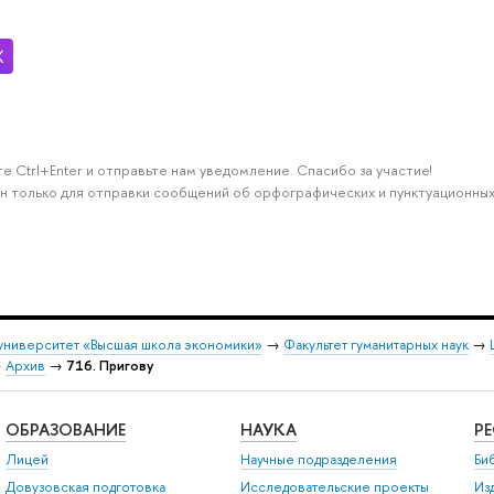
е Ctrl+Enter и отправьте нам уведомление. Спасибо за участие!
н только для отправки сообщений об орфографических и пунктуационных
университет «Высшая школа экономики»
→
Факультет гуманитарных наук
→
→
Архив
→
716. Пригову
ОБРАЗОВАНИЕ
НАУКА
Р
Лицей
Научные подразделения
Би
Довузовская подготовка
Исследовательские проекты
Из