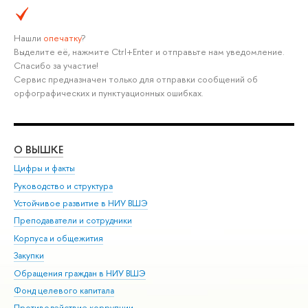
Нашли
опечатку
?
Выделите её, нажмите Ctrl+Enter и отправьте нам уведомление.
Спасибо за участие!
Сервис предназначен только для отправки сообщений об
орфографических и пунктуационных ошибках.
О ВЫШКЕ
ОБ
Цифры и факты
Ли
Руководство и структура
Дов
Устойчивое развитие в НИУ ВШЭ
Ол
Преподаватели и сотрудники
При
Корпуса и общежития
Вы
Закупки
При
Обращения граждан в НИУ ВШЭ
Ас
Фонд целевого капитала
До
Противодействие коррупции
Цен