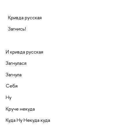
Кривда русская
Загнись!
И кривда русская
Загнулася
Загнула
Себя
Ну
Круче некуда
Куда Ну Некуда куда