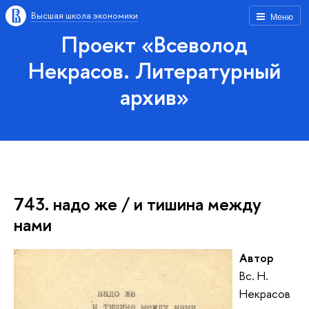
Высшая школа экономики
Меню
Проект «Всеволод
Некрасов. Литературный
архив»
743. надо же / и тишина между
нами
Автор
Вс. Н.
Некрасов