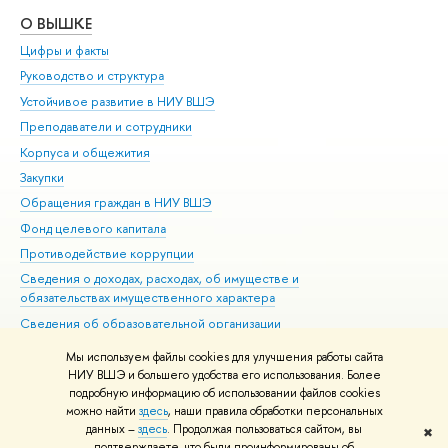
О ВЫШКЕ
ОБ
Цифры и факты
Ли
Руководство и структура
Дов
Устойчивое развитие в НИУ ВШЭ
Ол
Преподаватели и сотрудники
При
Корпуса и общежития
Вы
Закупки
При
Обращения граждан в НИУ ВШЭ
Ас
Фонд целевого капитала
До
Противодействие коррупции
Цен
Сведения о доходах, расходах, об имуществе и
Би
обязательствах имущественного характера
Об
Сведения об образовательной организации
Обр
Людям с ограниченными возможностями здоровья
Мы используем файлы cookies для улучшения работы сайта
Единая платежная страница
НИУ ВШЭ и большего удобства его использования. Более
подробную информацию об использовании файлов cookies
Работа в Вышке
можно найти
здесь
, наши правила обработки персональных
данных –
здесь
. Продолжая пользоваться сайтом, вы
✖
Редактору
подтверждаете, что были проинформированы об