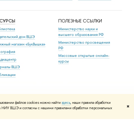
ЕСУРСЫ
ПОЛЕЗНЫЕ ССЫЛКИ
блиотека
Министерство науки и
высшего образования РФ
дательский дом ВШЭ
Министерство просвещения
ижный магазин «БукВышка»
РФ
пография
Массовые открытые онлайн-
диацентр
курсы
рналы ВШЭ
бликации
ьзовании файлов cookies можно найти
здесь
, наши правила обработки
✖
том НИУ ВШЭ и согласны с нашими правилами обработки персональных