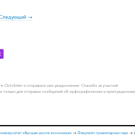
Следующий →
е Ctrl+Enter и отправьте нам уведомление. Спасибо за участие!
н только для отправки сообщений об орфографических и пунктуационных
университет «Высшая школа экономики»
→
Факультет гуманитарных наук
→