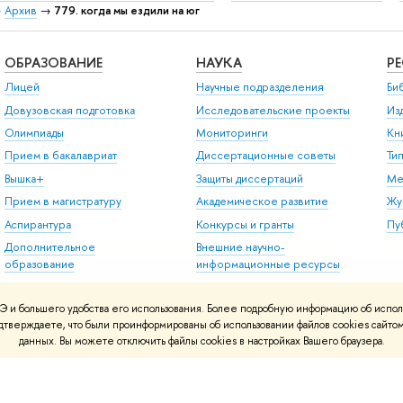
→
Архив
→
779. когда мы ездили на юг
ОБРАЗОВАНИЕ
НАУКА
Р
Лицей
Научные подразделения
Би
Довузовская подготовка
Исследовательские проекты
Из
Олимпиады
Мониторинги
Кн
Прием в бакалавриат
Диссертационные советы
Ти
Вышка+
Защиты диссертаций
Ме
Прием в магистратуру
Академическое развитие
Жу
Аспирантура
Конкурсы и гранты
Пу
Дополнительное
Внешние научно-
образование
информационные ресурсы
Центр развития карьеры
 и большего удобства его использования. Более подробную информацию об испол
Бизнес-инкубатор ВШЭ
подтверждаете, что были проинформированы об использовании файлов cookies сай
Образовательные
данных. Вы можете отключить файлы cookies в настройках Вашего браузера.
партнерства
Обратная связь и
взаимодействие с