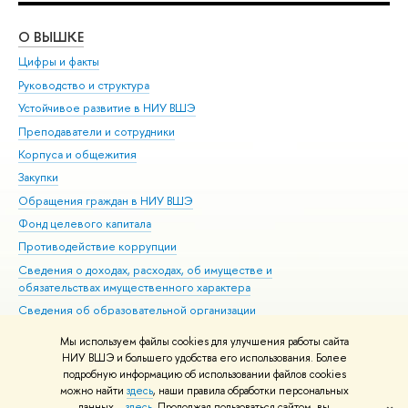
О ВЫШКЕ
ОБ
Цифры и факты
Ли
Руководство и структура
Дов
Устойчивое развитие в НИУ ВШЭ
Ол
Преподаватели и сотрудники
При
Корпуса и общежития
Вы
Закупки
При
Обращения граждан в НИУ ВШЭ
Ас
Фонд целевого капитала
До
Противодействие коррупции
Цен
Сведения о доходах, расходах, об имуществе и
Би
обязательствах имущественного характера
Об
Сведения об образовательной организации
Обр
Людям с ограниченными возможностями здоровья
Мы используем файлы cookies для улучшения работы сайта
Единая платежная страница
НИУ ВШЭ и большего удобства его использования. Более
подробную информацию об использовании файлов cookies
Работа в Вышке
можно найти
здесь
, наши правила обработки персональных
данных –
здесь
. Продолжая пользоваться сайтом, вы