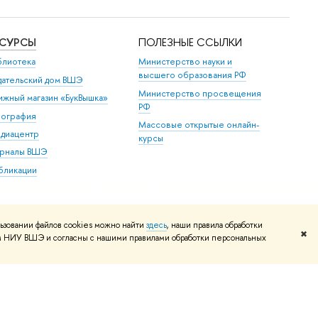
ЕСУРСЫ
ПОЛЕЗНЫЕ ССЫЛКИ
блиотека
Министерство науки и
высшего образования РФ
дательский дом ВШЭ
Министерство просвещения
ижный магазин «БукВышка»
РФ
пография
Массовые открытые онлайн-
диацентр
курсы
рналы ВШЭ
бликации
ьзовании файлов cookies можно найти
здесь
, наши правила обработки
✖
том НИУ ВШЭ и согласны с нашими правилами обработки персональных