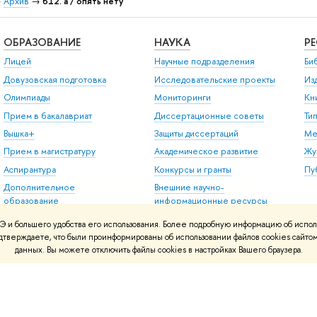
→
Архив
→
612. а / опять нету
ОБРАЗОВАНИЕ
НАУКА
Р
Лицей
Научные подразделения
Би
Довузовская подготовка
Исследовательские проекты
Из
Олимпиады
Мониторинги
Кн
Прием в бакалавриат
Диссертационные советы
Ти
Вышка+
Защиты диссертаций
Ме
Прием в магистратуру
Академическое развитие
Жу
Аспирантура
Конкурсы и гранты
Пу
Дополнительное
Внешние научно-
образование
информационные ресурсы
Центр развития карьеры
 и большего удобства его использования. Более подробную информацию об испол
Бизнес-инкубатор ВШЭ
подтверждаете, что были проинформированы об использовании файлов cookies сай
данных. Вы можете отключить файлы cookies в настройках Вашего браузера.
Образовательные
партнерства
Обратная связь и
взаимодействие с
получателями услуг