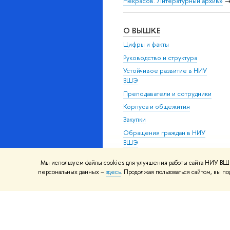
Некрасов. Литературный архив»
О ВЫШКЕ
Цифры и факты
Руководство и структура
Устойчивое развитие в НИУ
ВШЭ
Преподаватели и сотрудники
Корпуса и общежития
Закупки
Обращения граждан в НИУ
ВШЭ
Фонд целевого капитала
Мы используем файлы cookies для улучшения работы сайта НИУ ВШЭ
Противодействие коррупции
персональных данных –
здесь
. Продолжая пользоваться сайтом, вы 
Сведения о доходах,
расходах, об имуществе и
обязательствах
имущественного характера
Сведения об