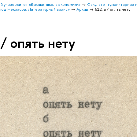
й университет «Высшая школа экономики»
Факультет гуманитарных н
лод Некрасов. Литературный архив»
Архив
612. а / опять нету
 / опять нету