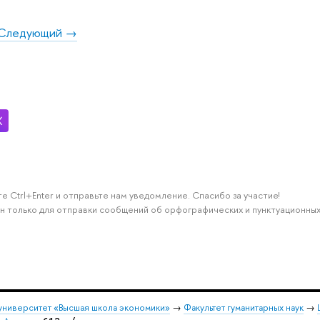
Следующий →
е Ctrl+Enter и отправьте нам уведомление. Спасибо за участие!
н только для отправки сообщений об орфографических и пунктуационных
университет «Высшая школа экономики»
→
Факультет гуманитарных наук
→