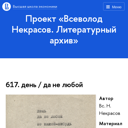
Высшая школа экономики
Меню
Проект «Всеволод
Некрасов. Литературный
архив»
617. день / да не любой
Автор
Вс. Н.
Некрасов
Материал