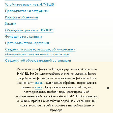
Устойчивое развитие в НИУ ВШЭ
Ол
Преподаватели и сотрудники
При
Корпуса и общежития
Вы
Закупки
При
Обращения граждан в НИУ ВШЭ
Ас
Фонд целевого капитала
До
Противодействие коррупции
Цен
Сведения о доходах, расходах, об имуществе и
Би
обязательствах имущественного характера
Об
Сведения об образовательной организации
Обр
Людям с ограниченными возможностями здоровья
Мы используем файлы cookies для улучшения работы сайта
Единая платежная страница
НИУ ВШЭ и большего удобства его использования. Более
подробную информацию об использовании файлов cookies
Работа в Вышке
можно найти
здесь
, наши правила обработки персональных
данных –
здесь
. Продолжая пользоваться сайтом, вы
✖
Редактору
подтверждаете, что были проинформированы об
© НИУ ВШЭ 1993–2026
Адреса и контакты
Условия использования
использовании файлов cookies сайтом НИУ ВШЭ и согласны
с нашими правилами обработки персональных данных. Вы
материалов
Политика конфиденциальности
Карта сайта
можете отключить файлы cookies в настройках Вашего
Шрифты HSE Sans и HSE Slab разработаны в
Школе дизайна НИУ ВШЭ
браузера.