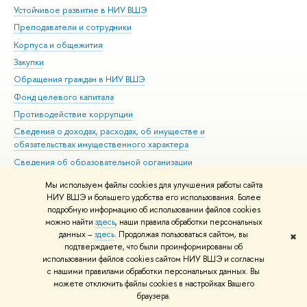
Устойчивое развитие в НИУ ВШЭ
Ол
Преподаватели и сотрудники
При
Корпуса и общежития
Вы
Закупки
При
Обращения граждан в НИУ ВШЭ
Ас
Фонд целевого капитала
До
Противодействие коррупции
Цен
Сведения о доходах, расходах, об имуществе и
Би
обязательствах имущественного характера
Об
Сведения об образовательной организации
Обр
Людям с ограниченными возможностями здоровья
Мы используем файлы cookies для улучшения работы сайта
Единая платежная страница
НИУ ВШЭ и большего удобства его использования. Более
подробную информацию об использовании файлов cookies
Работа в Вышке
можно найти
здесь
, наши правила обработки персональных
данных –
здесь
. Продолжая пользоваться сайтом, вы
✖
Редактору
подтверждаете, что были проинформированы об
© НИУ ВШЭ 1993–2026
Адреса и контакты
Условия использования
использовании файлов cookies сайтом НИУ ВШЭ и согласны
с нашими правилами обработки персональных данных. Вы
материалов
Политика конфиденциальности
Карта сайта
можете отключить файлы cookies в настройках Вашего
Шрифты HSE Sans и HSE Slab разработаны в
Школе дизайна НИУ ВШЭ
браузера.