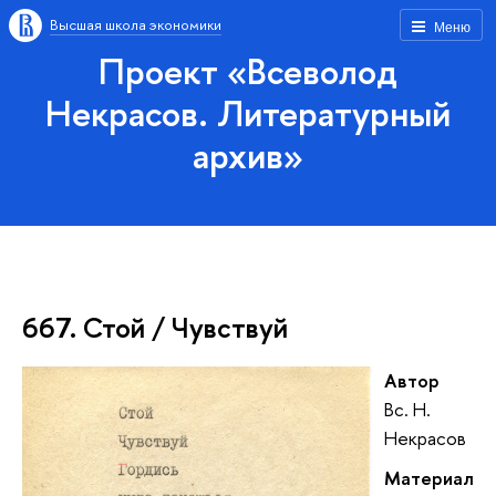
Высшая школа экономики
Меню
Проект «Всеволод
Некрасов. Литературный
архив»
667. Стой / Чувствуй
Автор
Вс. Н.
Некрасов
Материал