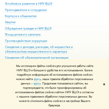
Устойчивое развитие в НИУ ВШЭ
Ол
Преподаватели и сотрудники
При
Корпуса и общежития
Вы
Закупки
При
Обращения граждан в НИУ ВШЭ
Ас
Фонд целевого капитала
До
Противодействие коррупции
Цен
Сведения о доходах, расходах, об имуществе и
Би
обязательствах имущественного характера
Об
Сведения об образовательной организации
Обр
Людям с ограниченными возможностями здоровья
Мы используем файлы cookies для улучшения работы сайта
Единая платежная страница
НИУ ВШЭ и большего удобства его использования. Более
подробную информацию об использовании файлов cookies
Работа в Вышке
можно найти
здесь
, наши правила обработки персональных
данных –
здесь
. Продолжая пользоваться сайтом, вы
✖
Редактору
подтверждаете, что были проинформированы об
© НИУ ВШЭ 1993–2026
Адреса и контакты
Условия использования
использовании файлов cookies сайтом НИУ ВШЭ и согласны
с нашими правилами обработки персональных данных. Вы
материалов
Политика конфиденциальности
Карта сайта
можете отключить файлы cookies в настройках Вашего
Шрифты HSE Sans и HSE Slab разработаны в
Школе дизайна НИУ ВШЭ
браузера.