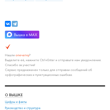
Нашли
опечатку
?
Выделите её, нажмите Ctrl+Enter и отправьте нам уведомление.
Спасибо за участие!
Сервис предназначен только для отправки сообщений об
орфографических и пунктуационных ошибках.
О ВЫШКЕ
ОБ
Цифры и факты
Ли
Руководство и структура
Дов