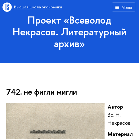
Высшая школа экономики
Меню
Проект «Всеволод
Некрасов. Литературный
архив»
742. не фигли мигли
Автор
Вс. Н.
Некрасов
Материал