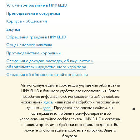
Устойчивое развитие в НИУ ВШЭ
Ол
Преподаватели и сотрудники
При
Корпуса и общежития
Вы
Закупки
При
Обращения граждан в НИУ ВШЭ
Ас
Фонд целевого капитала
До
Противодействие коррупции
Цен
Сведения о доходах, расходах, об имуществе и
Би
обязательствах имущественного характера
Об
Сведения об образовательной организации
Обр
Людям с ограниченными возможностями здоровья
Мы используем файлы cookies для улучшения работы сайта
Единая платежная страница
НИУ ВШЭ и большего удобства его использования. Более
подробную информацию об использовании файлов cookies
Работа в Вышке
можно найти
здесь
, наши правила обработки персональных
данных –
здесь
. Продолжая пользоваться сайтом, вы
✖
Редактору
подтверждаете, что были проинформированы об
© НИУ ВШЭ 1993–2026
Адреса и контакты
Условия использования
использовании файлов cookies сайтом НИУ ВШЭ и согласны
с нашими правилами обработки персональных данных. Вы
материалов
Политика конфиденциальности
Карта сайта
можете отключить файлы cookies в настройках Вашего
Шрифты HSE Sans и HSE Slab разработаны в
Школе дизайна НИУ ВШЭ
браузера.