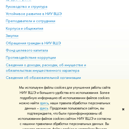
Руководство и структура
Дов
Устойчивое развитие в НИУ ВШЭ
Ол
Преподаватели и сотрудники
При
Корпуса и общежития
Вы
Закупки
При
Обращения граждан в НИУ ВШЭ
Ас
Фонд целевого капитала
До
Противодействие коррупции
Цен
Сведения о доходах, расходах, об имуществе и
Би
обязательствах имущественного характера
Об
Сведения об образовательной организации
Обр
Людям с ограниченными возможностями здоровья
Мы используем файлы cookies для улучшения работы сайта
Единая платежная страница
НИУ ВШЭ и большего удобства его использования. Более
подробную информацию об использовании файлов cookies
Работа в Вышке
можно найти
здесь
, наши правила обработки персональных
данных –
здесь
. Продолжая пользоваться сайтом, вы
✖
Редактору
подтверждаете, что были проинформированы об
© НИУ ВШЭ 1993–2026
Адреса и контакты
Условия использования
использовании файлов cookies сайтом НИУ ВШЭ и согласны
с нашими правилами обработки персональных данных. Вы
материалов
Политика конфиденциальности
Карта сайта