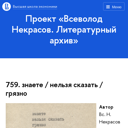
Высшая школа экономики
Меню
Проект «Всеволод
Некрасов. Литературный
архив»
759. знаете / нельзя сказать /
грязно
Автор
Вс. Н.
Некрасов