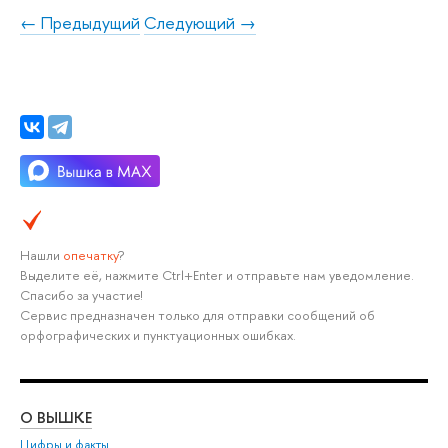
← Предыдущий
Следующий →
Нашли
опечатку
?
Выделите её, нажмите Ctrl+Enter и отправьте нам уведомление.
Спасибо за участие!
Сервис предназначен только для отправки сообщений об
орфографических и пунктуационных ошибках.
О ВЫШКЕ
ОБ
Цифры и факты
Ли