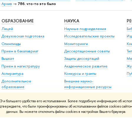
→
Архив
→
786. что-то это было
ОБРАЗОВАНИЕ
НАУКА
Р
Лицей
Научные подразделения
Би
Довузовская подготовка
Исследовательские проекты
Из
Олимпиады
Мониторинги
Кн
Прием в бакалавриат
Диссертационные советы
Ти
Вышка+
Защиты диссертаций
Ме
Прием в магистратуру
Академическое развитие
Жу
Аспирантура
Конкурсы и гранты
Пу
Дополнительное
Внешние научно-
образование
информационные ресурсы
Центр развития карьеры
 и большего удобства его использования. Более подробную информацию об испол
Бизнес-инкубатор ВШЭ
подтверждаете, что были проинформированы об использовании файлов cookies сай
Образовательные
данных. Вы можете отключить файлы cookies в настройках Вашего браузера.
партнерства
Обратная связь и
взаимодействие с