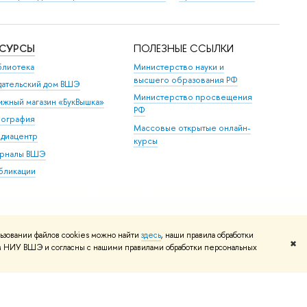
ЕСУРСЫ
ПОЛЕЗНЫЕ ССЫЛКИ
блиотека
Министерство науки и
высшего образования РФ
дательский дом ВШЭ
Министерство просвещения
ижный магазин «БукВышка»
РФ
пография
Массовые открытые онлайн-
диацентр
курсы
рналы ВШЭ
бликации
ьзовании файлов cookies можно найти
здесь
, наши правила обработки
✖
том НИУ ВШЭ и согласны с нашими правилами обработки персональных