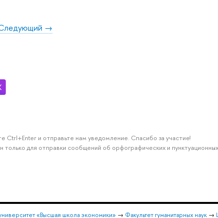
Следующий →
е Ctrl+Enter и отправьте нам уведомление. Спасибо за участие!
н только для отправки сообщений об орфографических и пунктуационных
университет «Высшая школа экономики»
→
Факультет гуманитарных наук
→