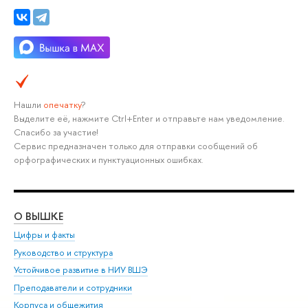
Нашли
опечатку
?
Выделите её, нажмите Ctrl+Enter и отправьте нам уведомление.
Спасибо за участие!
Сервис предназначен только для отправки сообщений об
орфографических и пунктуационных ошибках.
О ВЫШКЕ
ОБ
Цифры и факты
Ли
Руководство и структура
Дов
Устойчивое развитие в НИУ ВШЭ
Ол
Преподаватели и сотрудники
При
Корпуса и общежития
Вы