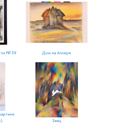
ток № 39
Дом на Анзере
картине
»)
Заяц