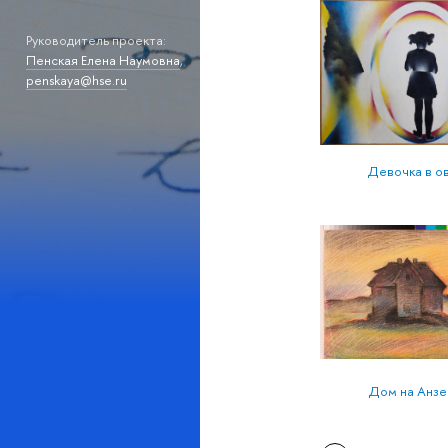
Руководитель проекта:
Пенская Елена Наумовна
,
penskaya@hse.ru
Девочка в о
Дом на Анзер