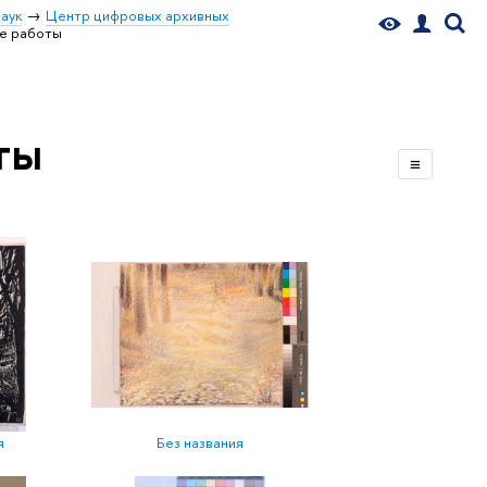
аук
Центр цифровых архивных
ие работы
ты
≡
я
Без названия