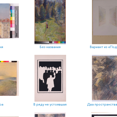
ия
Без названия
Вариант из «По
ра
В ряду не устоявшая
Два пространства