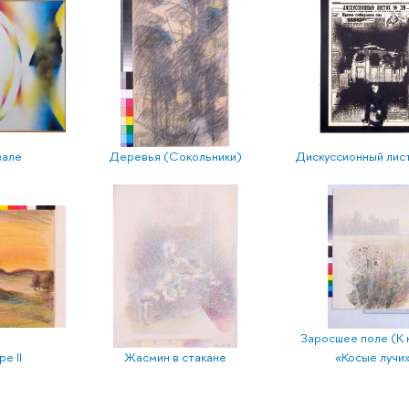
вале
Деревья (Сокольники)
Дискуссионный лис
Заросшее поле (К 
е II
Жасмин в стакане
«Косые лучи