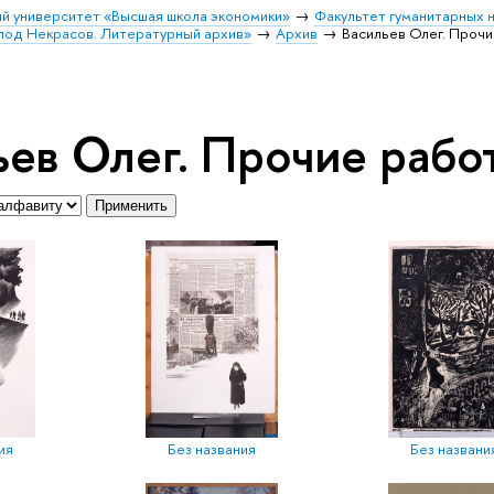
й университет «Высшая школа экономики»
Факультет гуманитарных н
лод Некрасов. Литературный архив»
Архив
Васильев Олег. Проч
ьев Олег. Прочие рабо
Применить
ия
Без названия
Без названи