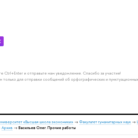
е Ctrl+Enter и отправьте нам уведомление. Спасибо за участие!
н только для отправки сообщений об орфографических и пунктуационных
университет «Высшая школа экономики»
→
Факультет гуманитарных наук
→
→
Архив
→
Васильев Олег. Прочие работы