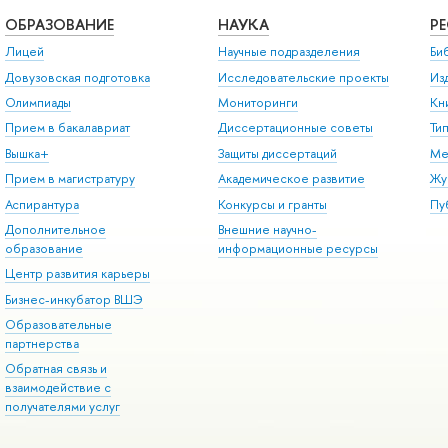
ОБРАЗОВАНИЕ
НАУКА
Р
Лицей
Научные подразделения
Би
Довузовская подготовка
Исследовательские проекты
Из
Олимпиады
Мониторинги
Кн
Прием в бакалавриат
Диссертационные советы
Ти
Вышка+
Защиты диссертаций
Ме
Прием в магистратуру
Академическое развитие
Жу
Аспирантура
Конкурсы и гранты
Пу
Дополнительное
Внешние научно-
образование
информационные ресурсы
Центр развития карьеры
Бизнес-инкубатор ВШЭ
Образовательные
партнерства
Обратная связь и
взаимодействие с
получателями услуг