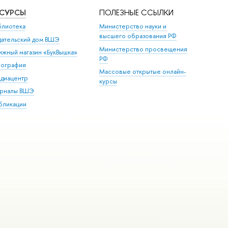
ЕСУРСЫ
ПОЛЕЗНЫЕ ССЫЛКИ
блиотека
Министерство науки и
высшего образования РФ
дательский дом ВШЭ
Министерство просвещения
ижный магазин «БукВышка»
РФ
пография
Массовые открытые онлайн-
диацентр
курсы
рналы ВШЭ
бликации