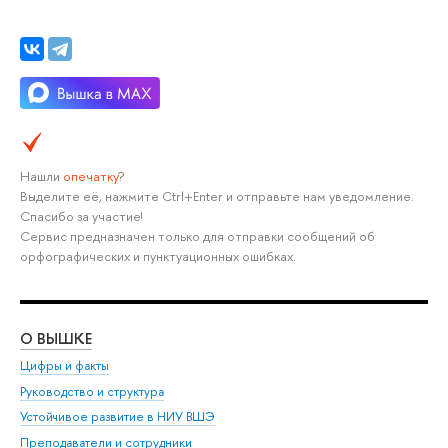
Нашли
опечатку
?
Выделите её, нажмите Ctrl+Enter и отправьте нам уведомление.
Спасибо за участие!
Сервис предназначен только для отправки сообщений об
орфографических и пунктуационных ошибках.
О ВЫШКЕ
ОБ
Цифры и факты
Ли
Руководство и структура
Дов
Устойчивое развитие в НИУ ВШЭ
Ол
Преподаватели и сотрудники
При