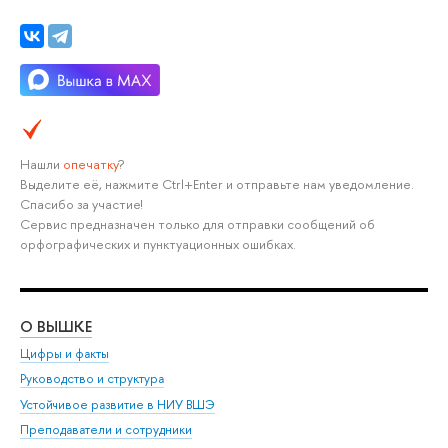
Нашли
опечатку
?
Выделите её, нажмите Ctrl+Enter и отправьте нам уведомление.
Спасибо за участие!
Сервис предназначен только для отправки сообщений об
орфографических и пунктуационных ошибках.
О ВЫШКЕ
ОБ
Цифры и факты
Ли
Руководство и структура
Дов
Устойчивое развитие в НИУ ВШЭ
Ол
Преподаватели и сотрудники
При