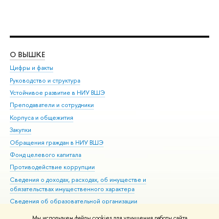
О ВЫШКЕ
ОБ
Цифры и факты
Ли
Руководство и структура
Дов
Устойчивое развитие в НИУ ВШЭ
Ол
Преподаватели и сотрудники
При
Корпуса и общежития
Вы
Закупки
При
Обращения граждан в НИУ ВШЭ
Ас
Фонд целевого капитала
До
Противодействие коррупции
Цен
Сведения о доходах, расходах, об имуществе и
Би
обязательствах имущественного характера
Об
Сведения об образовательной организации
Обр
Людям с ограниченными возможностями здоровья
Мы используем файлы cookies для улучшения работы сайта