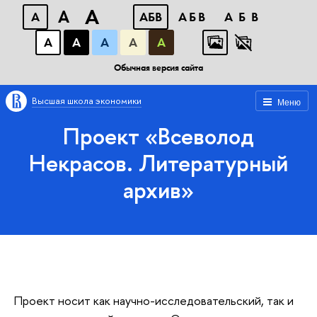
A
A
A
АБВ
АБВ
АБВ
А
А
А
А
А
Обычная версия сайта
Высшая школа экономики
Меню
Проект «Всеволод
Некрасов. Литературный
архив»
Проект носит как научно-исследовательский, так и