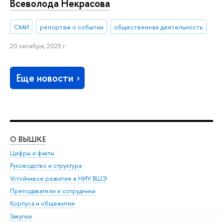
Всеволода Некрасова
СМИ
репортаж о событии
общественная деятельность
20 октября, 2023 г.
Еще новости
О ВЫШКЕ
ОБ
Цифры и факты
Ли
Руководство и структура
Дов
Устойчивое развитие в НИУ ВШЭ
Ол
Преподаватели и сотрудники
При
Корпуса и общежития
Вы
Закупки
При