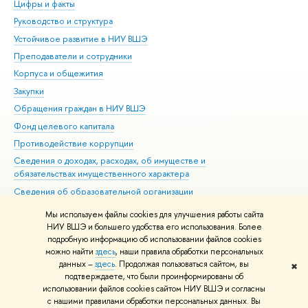
Цифры и факты
Ли
Руководство и структура
Дов
Устойчивое развитие в НИУ ВШЭ
Ол
Преподаватели и сотрудники
При
Корпуса и общежития
Вы
Закупки
При
Обращения граждан в НИУ ВШЭ
Ас
Фонд целевого капитала
До
Противодействие коррупции
Цен
Сведения о доходах, расходах, об имуществе и
Би
обязательствах имущественного характера
Об
Сведения об образовательной организации
Обр
Людям с ограниченными возможностями здоровья
Мы используем файлы cookies для улучшения работы сайта
Единая платежная страница
НИУ ВШЭ и большего удобства его использования. Более
подробную информацию об использовании файлов cookies
Работа в Вышке
можно найти
здесь
, наши правила обработки персональных
данных –
здесь
. Продолжая пользоваться сайтом, вы
✖
Редактору
подтверждаете, что были проинформированы об
© НИУ ВШЭ 1993–2026
Адреса и контакты
Условия использования
использовании файлов cookies сайтом НИУ ВШЭ и согласны
с нашими правилами обработки персональных данных. Вы
материалов
Политика конфиденциальности
Карта сайта