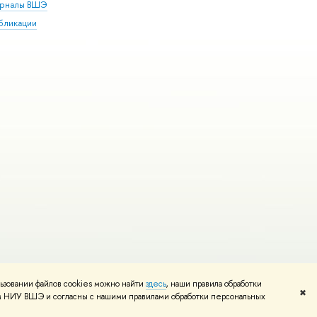
рналы ВШЭ
бликации
ьзовании файлов cookies можно найти
здесь
, наши правила обработки
и
Карта сайта
Редактору
✖
том НИУ ВШЭ и согласны с нашими правилами обработки персональных