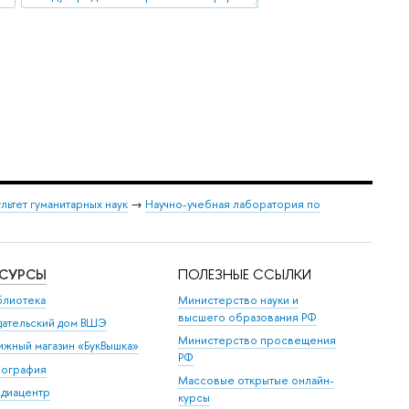
льтет гуманитарных наук
→
Научно-учебная лаборатория по
ЕСУРСЫ
ПОЛЕЗНЫЕ ССЫЛКИ
блиотека
Министерство науки и
высшего образования РФ
дательский дом ВШЭ
Министерство просвещения
ижный магазин «БукВышка»
РФ
пография
Массовые открытые онлайн-
диацентр
курсы