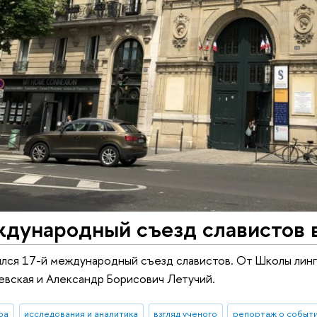
ждународный съезд славистов 
лся 17-й международный съезд славистов. От Школы линг
вская и Александр Борисович Летучий.
ра
исследования и аналитика
взгляд ученого
репортаж о событ