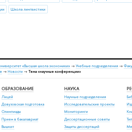
ции
Школа лингвистики
университет «Высшая школа экономики»
→
Учебные подразделения
→
Факу
ке
→
Новости
→
Тема «научные конференции»
ОБРАЗОВАНИЕ
НАУКА
Р
Лицей
Научные подразделения
Би
Довузовская подготовка
Исследовательские проекты
Из
Олимпиады
Мониторинги
Кн
Прием в бакалавриат
Диссертационные советы
Ти
Вышка+
Защиты диссертаций
Ме