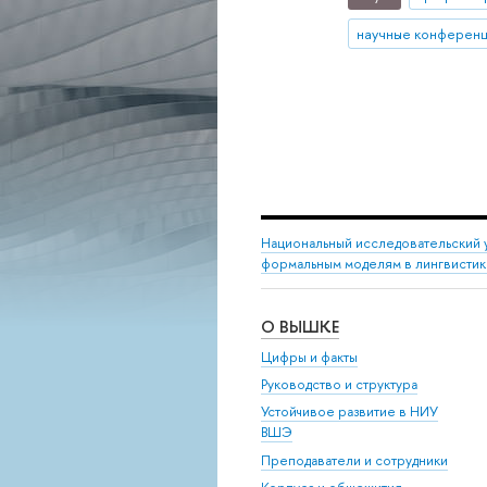
научные конферен
Национальный исследовательский 
формальным моделям в лингвисти
О ВЫШКЕ
Цифры и факты
Руководство и структура
Устойчивое развитие в НИУ
ВШЭ
Преподаватели и сотрудники