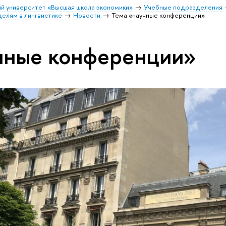
й университет «Высшая школа экономики»
Учебные подразделения
елям в лингвистике
Новости
Тема «научные конференции»
чные конференции»