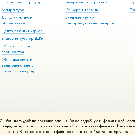
Прием в магистратуру
Академическое развитие
Жу
Аспирантура
Конкурсы и гранты
Пу
Дополнительное
Внешние научно-
образование
информационные ресурсы
Центр развития карьеры
Бизнес-инкубатор ВШЭ
Образовательные
партнерства
Обратная связь и
взаимодействие с
получателями услуг
 и большего удобства его использования. Более подробную информацию об испол
онтакты
Условия использования материалов
Политика конфиденциальност
подтверждаете, что были проинформированы об использовании файлов cookies сай
ботаны в
Школе дизайна НИУ ВШЭ
данных. Вы можете отключить файлы cookies в настройках Вашего браузера.