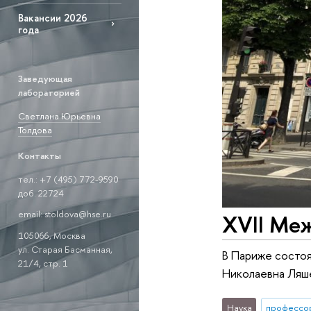
Вакансии 2026
года
Заведующая
лабораторией
Светлана Юрьевна
Толдова
Контакты
тел.: +7 (495) 772-9590
доб. 22724
email: stoldova@hse.ru
XVII Mе
105066, Москва
ул. Старая Басманная,
В Париже состоя
21/4, стр. 1
Николаевна Ляше
Наука
профессо