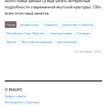
много новых данных (а ещё узнать интересные
подробности современной якутской культуры). Обо
всём этом наша заметка.
Наука
профессора
студенты
репортаж о событии
Республика Саха (Якутия)
тюркские языки
Хатырык
Якутия
Якутская экспедиция
якутский язык
23 сентября 2023
О ВЫШКЕ
ОБ
Цифры и факты
Ли
Руководство и структура
Дов