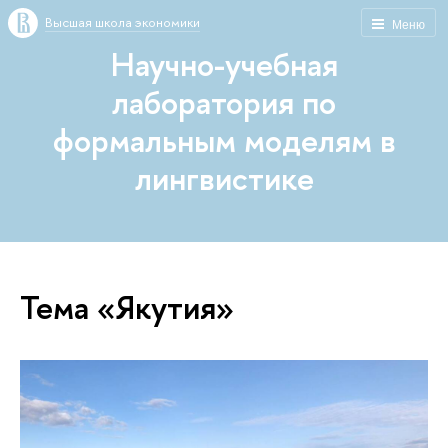
Высшая школа экономики
Меню
Научно-учебная
лаборатория по
формальным моделям в
лингвистике
Тема «Якутия»