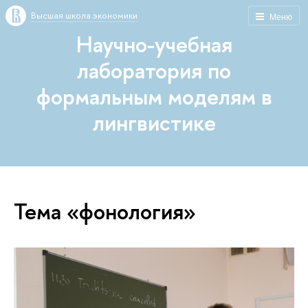
Высшая школа экономики
Меню
Научно-учебная
лаборатория по
формальным моделям в
лингвистике
Тема «фонология»