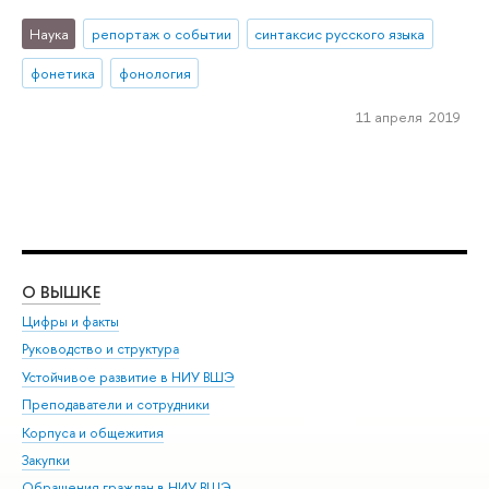
Наука
репортаж о событии
синтаксис русского языка
фонетика
фонология
11 апреля 2019
О ВЫШКЕ
ОБ
Цифры и факты
Ли
Руководство и структура
Дов
Устойчивое развитие в НИУ ВШЭ
Ол
Преподаватели и сотрудники
При
Корпуса и общежития
Вы
Закупки
При
Обращения граждан в НИУ ВШЭ
Ас