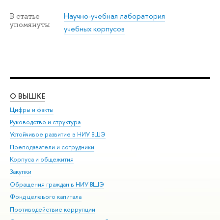
Научно-учебная лаборатория
В статье
упомянуты
учебных корпусов
О ВЫШКЕ
ОБ
Цифры и факты
Ли
Руководство и структура
Дов
Устойчивое развитие в НИУ ВШЭ
Ол
Преподаватели и сотрудники
При
Корпуса и общежития
Вы
Закупки
При
Обращения граждан в НИУ ВШЭ
Ас
Фонд целевого капитала
До
Противодействие коррупции
Цен