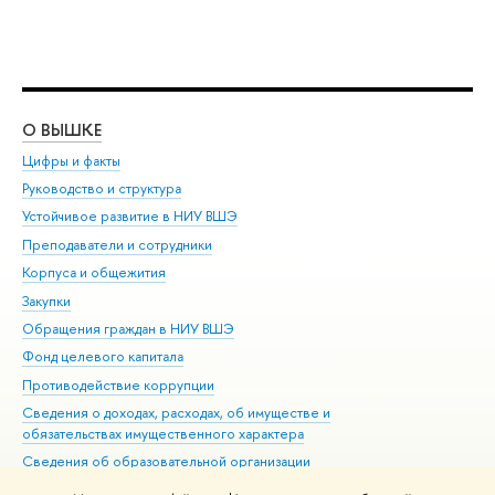
О ВЫШКЕ
ОБ
Цифры и факты
Ли
Руководство и структура
Дов
Устойчивое развитие в НИУ ВШЭ
Ол
Преподаватели и сотрудники
При
Корпуса и общежития
Вы
Закупки
При
Обращения граждан в НИУ ВШЭ
Ас
Фонд целевого капитала
До
Противодействие коррупции
Цен
Сведения о доходах, расходах, об имуществе и
Би
обязательствах имущественного характера
Об
Сведения об образовательной организации
Обр
Людям с ограниченными возможностями здоровья