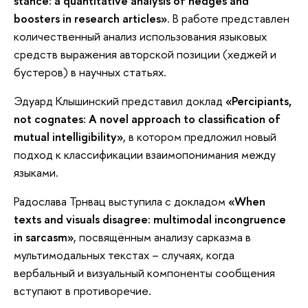
stance: a quantitative analysis of hedges and
boosters in research articles»
. В работе представлен
количественный анализ использования языковых
средств выражения авторской позиции (хеджей и
бустеров) в научных статьях.
Эдуард Клышинский представил доклад
«Percipiants,
not cognates: A novel approach to classification of
mutual intelligibility»
, в котором предложил новый
подход к классификации взаимопонимания между
языками.
Радослава Трнвац выступила с докладом
«When
texts and visuals disagree: multimodal incongruence
in sarcasm»
, посвящённым анализу сарказма в
мультимодальных текстах – случаях, когда
вербальный и визуальный компоненты сообщения
вступают в противоречие.