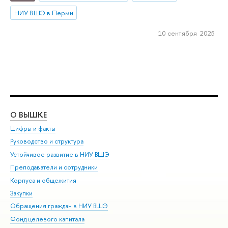
НИУ ВШЭ в Перми
10 сентября 2025
О ВЫШКЕ
ОБ
Цифры и факты
Ли
Руководство и структура
Дов
Устойчивое развитие в НИУ ВШЭ
Ол
Преподаватели и сотрудники
При
Корпуса и общежития
Вы
Закупки
При
Обращения граждан в НИУ ВШЭ
Ас
Фонд целевого капитала
До