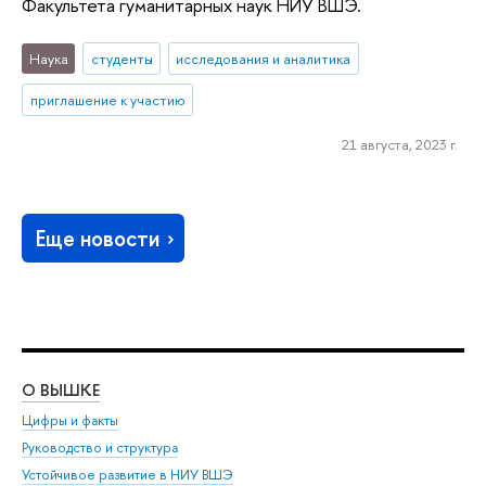
Факультета гуманитарных наук НИУ ВШЭ.
Наука
студенты
исследования и аналитика
приглашение к участию
21 августа, 2023 г.
Еще новости
О ВЫШКЕ
ОБ
Цифры и факты
Ли
Руководство и структура
Дов
Устойчивое развитие в НИУ ВШЭ
Ол