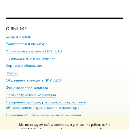
О ВЫШКЕ
ОБ
Цифры и факты
Ли
Руководство и структура
Дов
Устойчивое развитие в НИУ ВШЭ
Ол
Преподаватели и сотрудники
При
Корпуса и общежития
Вы
Закупки
При
Обращения граждан в НИУ ВШЭ
Ас
Фонд целевого капитала
До
Противодействие коррупции
Цен
Сведения о доходах, расходах, об имуществе и
Би
обязательствах имущественного характера
Об
Сведения об образовательной организации
Обр
Людям с ограниченными возможностями здоровья
Мы используем файлы cookies для улучшения работы сайта