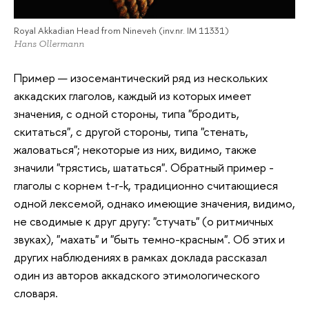
Royal Akkadian Head from Nineveh (inv.nr. IM 11331)
Hans Ollermann
Пример — изосемантический ряд из нескольких
аккадских глаголов, каждый из которых имеет
значения, с одной стороны, типа "бродить,
скитаться", с другой стороны, типа "стенать,
жаловаться"; некоторые из них, видимо, также
значили "трястись, шататься". Обратный пример -
глаголы с корнем t-r-k, традиционно считающиеся
одной лексемой, однако имеющие значения, видимо,
не сводимые к друг другу: "стучать" (о ритмичных
звуках), "махать" и "быть темно-красным". Об этих и
других наблюдениях в рамках доклада рассказал
один из авторов аккадского этимологического
словаря.