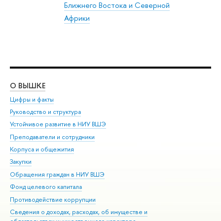
Ближнего Востока и Северной
Африки
О ВЫШКЕ
ОБ
Цифры и факты
Ли
Руководство и структура
Дов
Устойчивое развитие в НИУ ВШЭ
Ол
Преподаватели и сотрудники
При
Корпуса и общежития
Вы
Закупки
При
Обращения граждан в НИУ ВШЭ
Ас
Фонд целевого капитала
До
Противодействие коррупции
Цен
Сведения о доходах, расходах, об имуществе и
Би