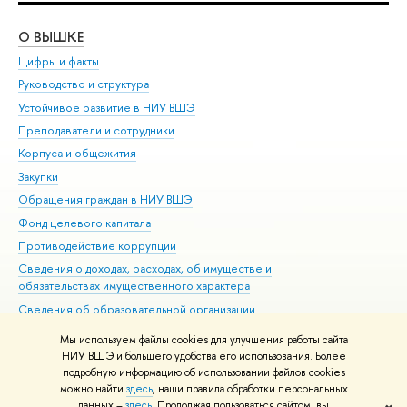
О ВЫШКЕ
ОБ
Цифры и факты
Ли
Руководство и структура
Дов
Устойчивое развитие в НИУ ВШЭ
Ол
Преподаватели и сотрудники
При
Корпуса и общежития
Вы
Закупки
При
Обращения граждан в НИУ ВШЭ
Ас
Фонд целевого капитала
До
Противодействие коррупции
Цен
Сведения о доходах, расходах, об имуществе и
Би
обязательствах имущественного характера
Об
Сведения об образовательной организации
Обр
Людям с ограниченными возможностями здоровья
Мы используем файлы cookies для улучшения работы сайта
Единая платежная страница
НИУ ВШЭ и большего удобства его использования. Более
подробную информацию об использовании файлов cookies
Работа в Вышке
можно найти
здесь
, наши правила обработки персональных
данных –
здесь
. Продолжая пользоваться сайтом, вы