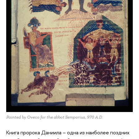
Painted by Oveco for the abbot Semporius, 970 A.D.
Книга пророка Даниила – одна из наиболее поздних