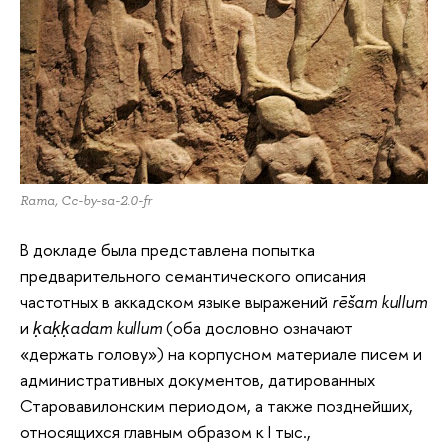
Rama, Cc-by-sa-2.0-fr
В докладе была представлена попытка
предварительного семантического описания
частотных в аккадском языке выражений
rēšam kullum
и
ḳaḳḳadam kullum
(оба дословно означают
«держать голову») на корпусном материале писем и
административных документов, датированных
Старовавилонским периодом, а также позднейших,
относящихся главным образом к I тыс.,