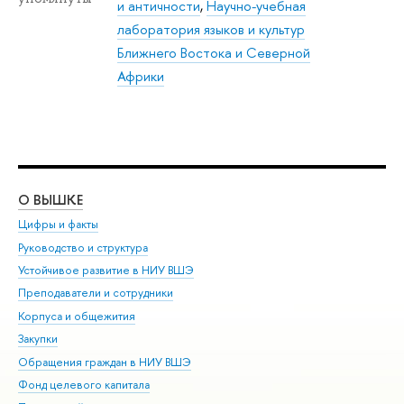
и античности
,
Научно-учебная
лаборатория языков и культур
Ближнего Востока и Северной
Африки
О ВЫШКЕ
ОБ
Цифры и факты
Ли
Руководство и структура
Дов
Устойчивое развитие в НИУ ВШЭ
Ол
Преподаватели и сотрудники
При
Корпуса и общежития
Вы
Закупки
При
Обращения граждан в НИУ ВШЭ
Ас
Фонд целевого капитала
До