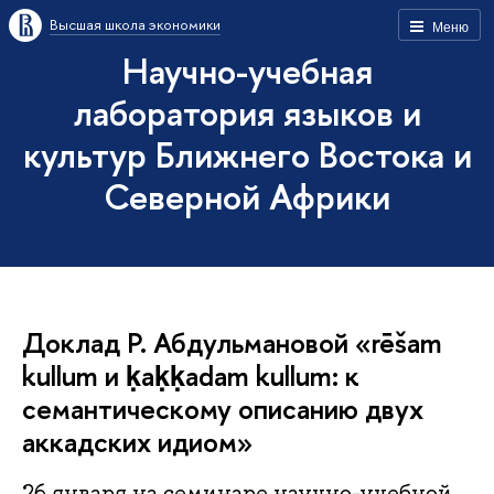
Высшая школа экономики
Меню
Научно-учебная
лаборатория языков и
культур Ближнего Востока и
Северной Африки
Доклад Р. Абдульмановой «rēšam
kullum и ḳaḳḳadam kullum: к
семантическому описанию двух
аккадских идиом»
26 января на семинаре научно-учебной