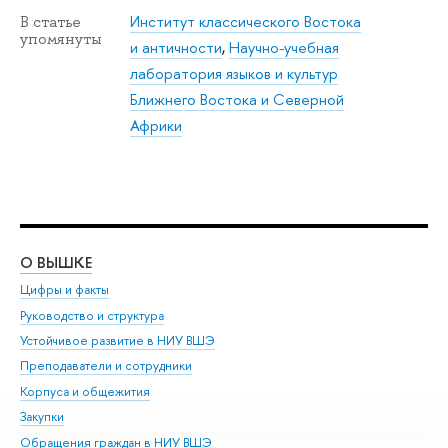
Институт классического Востока
В статье
упомянуты
и античности
,
Научно-учебная
лаборатория языков и культур
Ближнего Востока и Северной
Африки
О ВЫШКЕ
ОБ
Цифры и факты
Ли
Руководство и структура
Дов
Устойчивое развитие в НИУ ВШЭ
Ол
Преподаватели и сотрудники
При
Корпуса и общежития
Вы
Закупки
При
Обращения граждан в НИУ ВШЭ
Ас