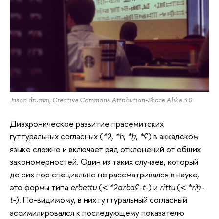
Jason.drumm, Creative Commons Attribution-Share Alike 3.0
Диахроническое развитие прасемитских
гуттуральных согласных (
*ʔ
,
*h
,
*ḥ
,
*ʕ
) в аккадском
языке сложно и включает ряд отклонений от общих
закономерностей. Один из таких случаев, который
до сих пор специально не рассматривался в науке,
это формы типа
erbettu
(<
*ʔarbaʕ-t-
) и
rittu
(<
*riḥ-
t-
). По-видимому, в них гуттуральный согласный
ассимилировался к последующему показателю