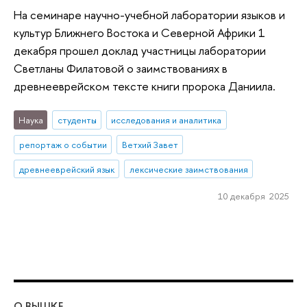
На семинаре научно-учебной лаборатории языков и
культур Ближнего Востока и Северной Африки 1
декабря прошел доклад участницы лаборатории
Светланы Филатовой о заимствованиях в
древнееврейском тексте книги пророка Даниила.
Наука
студенты
исследования и аналитика
репортаж о событии
Ветхий Завет
древнееврейский язык
лексические заимствования
10 декабря 2025
О ВЫШКЕ
ОБ