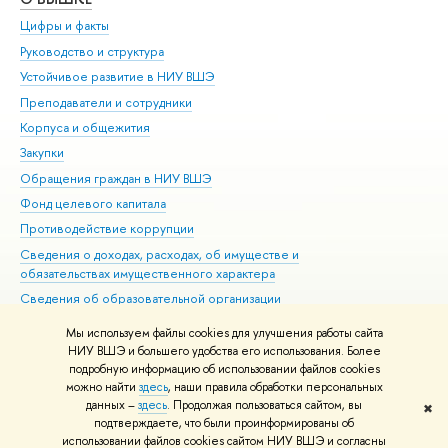
Цифры и факты
Ли
Руководство и структура
Дов
Устойчивое развитие в НИУ ВШЭ
Ол
Преподаватели и сотрудники
При
Корпуса и общежития
Вы
Закупки
При
Обращения граждан в НИУ ВШЭ
Ас
Фонд целевого капитала
До
Противодействие коррупции
Цен
Сведения о доходах, расходах, об имуществе и
Би
обязательствах имущественного характера
Об
Сведения об образовательной организации
Обр
Людям с ограниченными возможностями здоровья
Мы используем файлы cookies для улучшения работы сайта
Единая платежная страница
НИУ ВШЭ и большего удобства его использования. Более
подробную информацию об использовании файлов cookies
Работа в Вышке
можно найти
здесь
, наши правила обработки персональных
данных –
здесь
. Продолжая пользоваться сайтом, вы
✖
Редактору
подтверждаете, что были проинформированы об
© НИУ ВШЭ 1993–2026
Адреса и контакты
Условия использования
использовании файлов cookies сайтом НИУ ВШЭ и согласны