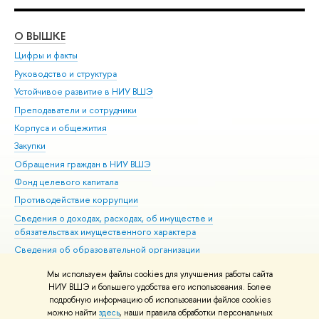
О ВЫШКЕ
ОБ
Цифры и факты
Ли
Руководство и структура
Дов
Устойчивое развитие в НИУ ВШЭ
Ол
Преподаватели и сотрудники
При
Корпуса и общежития
Вы
Закупки
При
Обращения граждан в НИУ ВШЭ
Ас
Фонд целевого капитала
До
Противодействие коррупции
Цен
Сведения о доходах, расходах, об имуществе и
Би
обязательствах имущественного характера
Об
Сведения об образовательной организации
Обр
Людям с ограниченными возможностями здоровья
Мы используем файлы cookies для улучшения работы сайта
Единая платежная страница
НИУ ВШЭ и большего удобства его использования. Более
подробную информацию об использовании файлов cookies
Работа в Вышке
можно найти
здесь
, наши правила обработки персональных