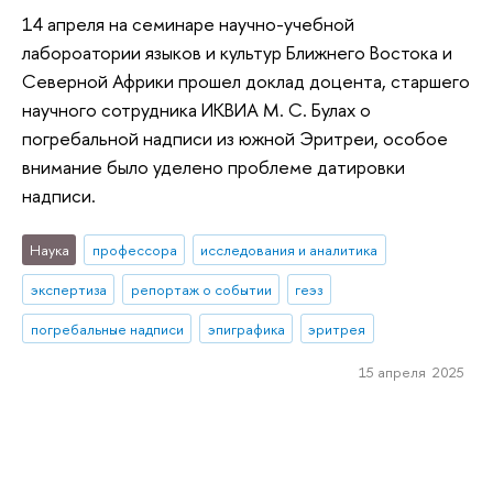
14 апреля на семинаре научно-учебной
лабороатории языков и культур Ближнего Востока и
Северной Африки прошел доклад доцента, старшего
научного сотрудника ИКВИА М. С. Булах о
погребальной надписи из южной Эритреи, особое
внимание было уделено проблеме датировки
надписи.
Наука
профессора
исследования и аналитика
экспертиза
репортаж о событии
геэз
погребальные надписи
эпиграфика
эритрея
15 апреля 2025