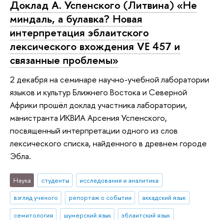
Доклад А. Успенского (Литвина) «Не
миндаль, а булавка? Новая
интерпретация эблаитского
лексического вхождения VE 457 и
связанные проблемы»
2 декабря на семинаре научно-учебной лаборатории
языков и культур Ближнего Востока и Северной
Африки прошёл доклад участника лаборатории,
манистранта ИКВИА Арсения Успенского,
посвященный интерпретации одного из слов
лексического списка, найденного в древнем городе
Эбла.
Наука
студенты
исследования и аналитика
взгляд ученого
репортаж о событии
аккадский язык
семитология
шумерский язык
эблаитский язык