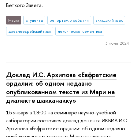
Ветхого Завета.
Наука
студенты
репортаж о событии
аккадский язык
древнееврейский язык
лексическая семантика
3 июня 2024
Доклад И.С. Архипова «Евфратские
ордалии: об одном недавно
опубликованном тексте из Мари на
диалекте шакканакку»
15 января в 18:00 на семинаре научно-учебной
лаборатории состоялся доклад доцента ИКВИА И.С.
Архипова «Евфратские ордалии: об одном недавно
опубликованном тексте из Мари на диалекте