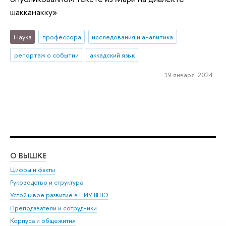
шакканакку»
Наука
профессора
исследования и аналитика
репортаж о событии
аккадский язык
19 января 2024
О ВЫШКЕ
ОБ
Цифры и факты
Ли
Руководство и структура
Дов
Устойчивое развитие в НИУ ВШЭ
Ол
Преподаватели и сотрудники
При
Корпуса и общежития
Вы