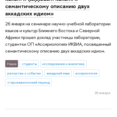
семантическому описанию двух
аккадских идиом»
26 января на семинаре научно-учебной лаборатории
языков и культур Ближнего Востока и Северной
Африки прошел доклад участницы лаборатории,
студентки ОП «Ассириология» ИКВИА, посвященный
семантическому описанию двух аккадских идиом.
Наука
студенты
исследования и аналитика
репортаж о событии
аккадский язык
ассириология
старовавилонский период
26 января