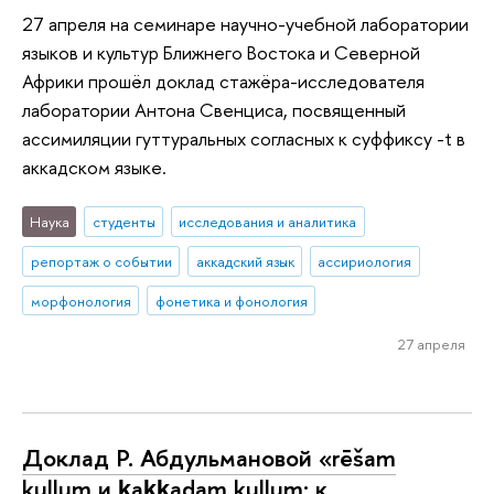
27 апреля на семинаре научно-учебной лаборатории
языков и культур Ближнего Востока и Северной
Африки прошёл доклад стажёра-исследователя
лаборатории Антона Свенциса, посвященный
ассимиляции гуттуральных согласных к суффиксу -t в
аккадском языке.
Наука
студенты
исследования и аналитика
репортаж о событии
аккадский язык
ассириология
морфонология
фонетика и фонология
27 апреля
Доклад Р. Абдульмановой «rēšam
kullum и ḳaḳḳadam kullum: к