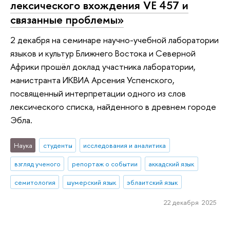
лексического вхождения VE 457 и
связанные проблемы»
2 декабря на семинаре научно-учебной лаборатории
языков и культур Ближнего Востока и Северной
Африки прошёл доклад участника лаборатории,
манистранта ИКВИА Арсения Успенского,
посвященный интерпретации одного из слов
лексического списка, найденного в древнем городе
Эбла.
Наука
студенты
исследования и аналитика
взгляд ученого
репортаж о событии
аккадский язык
семитология
шумерский язык
эблаитский язык
22 декабря 2025