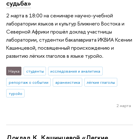
судьба»
2 марта в 18:00 на семинаре научно-учебной
лаборатории языков и культур Ближнего Востока и
Северной Африки прошёл доклад участницы
лаборатории, студентки бакалавриата ИКВИА Ксении
Кашинцевой, посвященный происхождению и
развитию лёгких глаголов в языке туройо.
Наука
студенты
исследования и аналитика
репортаж о событии
арамеистика
лёгкие глаголы
туройо
2 марта
Доклад К. Кашинцевой «Легкие