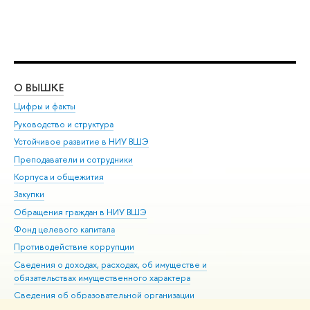
О ВЫШКЕ
ОБ
Цифры и факты
Ли
Руководство и структура
Дов
Устойчивое развитие в НИУ ВШЭ
Ол
Преподаватели и сотрудники
При
Корпуса и общежития
Вы
Закупки
При
Обращения граждан в НИУ ВШЭ
Ас
Фонд целевого капитала
До
Противодействие коррупции
Цен
Сведения о доходах, расходах, об имуществе и
Би
обязательствах имущественного характера
Об
Сведения об образовательной организации
Обр