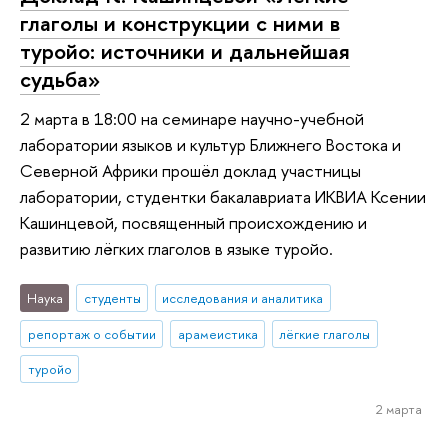
глаголы и конструкции с ними в
туройо: источники и дальнейшая
судьба»
2 марта в 18:00 на семинаре научно-учебной
лаборатории языков и культур Ближнего Востока и
Северной Африки прошёл доклад участницы
лаборатории, студентки бакалавриата ИКВИА Ксении
Кашинцевой, посвященный происхождению и
развитию лёгких глаголов в языке туройо.
Наука
студенты
исследования и аналитика
репортаж о событии
арамеистика
лёгкие глаголы
туройо
2 марта