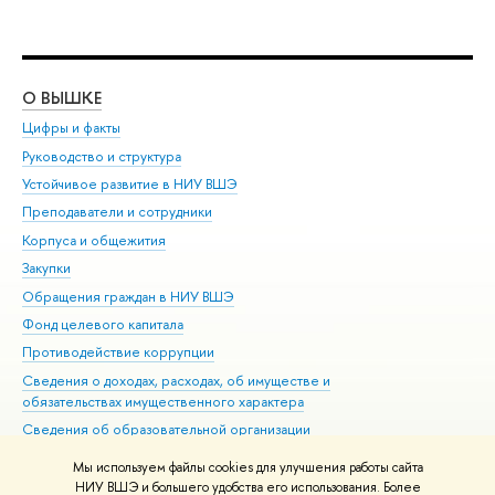
О ВЫШКЕ
ОБ
Цифры и факты
Ли
Руководство и структура
Дов
Устойчивое развитие в НИУ ВШЭ
Ол
Преподаватели и сотрудники
При
Корпуса и общежития
Вы
Закупки
При
Обращения граждан в НИУ ВШЭ
Ас
Фонд целевого капитала
До
Противодействие коррупции
Цен
Сведения о доходах, расходах, об имуществе и
Би
обязательствах имущественного характера
Об
Сведения об образовательной организации
Обр
Людям с ограниченными возможностями здоровья
Мы используем файлы cookies для улучшения работы сайта
Единая платежная страница
НИУ ВШЭ и большего удобства его использования. Более