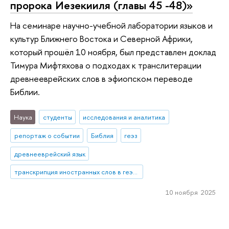
пророка Иезекииля (главы 45 -48)»
На семинаре научно-учебной лаборатории языков и
культур Ближнего Востока и Северной Африки,
который прошёл 10 ноября, был представлен доклад
Тимура Мифтяхова о подходах к транслитерации
древнееврейских слов в эфиопском переводе
Библии.
Наука
студенты
исследования и аналитика
репортаж о событии
Библия
геэз
древнееврейский язык
транскрипция иностранных слов в геэзе
10 ноября 2025