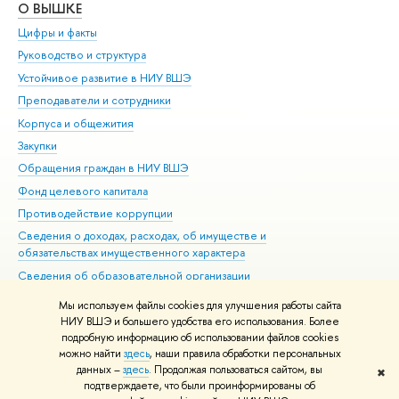
О ВЫШКЕ
ОБ
Цифры и факты
Ли
Руководство и структура
Дов
Устойчивое развитие в НИУ ВШЭ
Ол
Преподаватели и сотрудники
При
Корпуса и общежития
Вы
Закупки
При
Обращения граждан в НИУ ВШЭ
Ас
Фонд целевого капитала
До
Противодействие коррупции
Цен
Сведения о доходах, расходах, об имуществе и
Би
обязательствах имущественного характера
Об
Сведения об образовательной организации
Обр
Людям с ограниченными возможностями здоровья
Мы используем файлы cookies для улучшения работы сайта
Единая платежная страница
НИУ ВШЭ и большего удобства его использования. Более
подробную информацию об использовании файлов cookies
Работа в Вышке
можно найти
здесь
, наши правила обработки персональных
данных –
здесь
. Продолжая пользоваться сайтом, вы
✖
Редактору
подтверждаете, что были проинформированы об