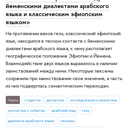
йеменскими диалектами арабского
языка и классическим эфиопским
языком»
На протяжении веков геэз, классический эфиопский
язык, находился в тесном контакте с йеменскими
диалектами арабского языка, к чему располагает
географическое положение Эфиопии и Йемена.
Взаимодействие двух языков выразилось в наличии
заимствований между ними. Некоторые лексемы
сохранили при заимствовании свое значение, а часть
из них подверглась семантическим переходам.
Наука
студенты
дискуссии
исследования и аналитика
репортаж о событии
арабский язык
геэз
диалекты арабского языка
лексика