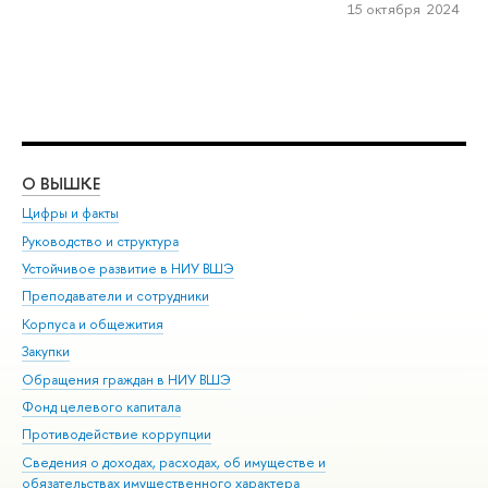
15 октября 2024
О ВЫШКЕ
ОБ
Цифры и факты
Ли
Руководство и структура
Дов
Устойчивое развитие в НИУ ВШЭ
Ол
Преподаватели и сотрудники
При
Корпуса и общежития
Вы
Закупки
При
Обращения граждан в НИУ ВШЭ
Ас
Фонд целевого капитала
До
Противодействие коррупции
Цен
Сведения о доходах, расходах, об имуществе и
Би
обязательствах имущественного характера