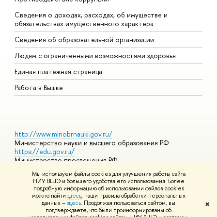
Сведения о доходах, расходах, об имуществе и
Б
обязательствах имущественного характера
О
Сведения об образовательной организации
О
Людям с ограниченными возможностями здоровья
Единая платежная страница
Работа в Вышке
http://www.minobrnauki.gov.ru/
Министерство науки и высшего образования РФ
https://edu.gov.ru/
Министерство просвещения РФ
https://elearning.hse.ru/mooc
Мы используем файлы cookies для улучшения работы сайта
Массовые открытые онлайн-курсы
НИУ ВШЭ и большего удобства его использования. Более
подробную информацию об использовании файлов cookies
можно найти
здесь
, наши правила обработки персональных
данных –
здесь
. Продолжая пользоваться сайтом, вы
✖
© НИУ ВШЭ 1993–2026
Адреса и контакты
Условия
подтверждаете, что были проинформированы об
использования материалов
Политика конфиденциальности
Карта