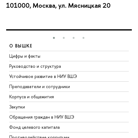
101000, Москва, ул. Мясницкая 20
О ВЫШКЕ
Цифры и факты
Л
Руководство и структура
Д
Устойчивое развитие в НИУ ВШЭ
О
Преподаватели и сотрудники
П
Корпуса и общежития
В
Закупки
П
Обращения граждан в НИУ ВШЭ
А
Фонд целевого капитала
Д
Противодействие коррупции
Ц