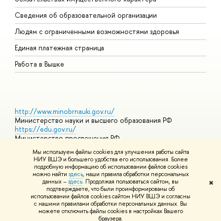
О
Сведения об образовательной организации
О
Людям с ограниченными возможностями здоровья
Единая платежная страница
Работа в Вышке
http://www.minobrnauki.gov.ru/
Министерство науки и высшего образования РФ
https://edu.gov.ru/
Министерство просвещения РФ
https://elearning.hse.ru/mooc
Мы используем файлы cookies для улучшения работы сайта
Массовые открытые онлайн-курсы
НИУ ВШЭ и большего удобства его использования. Более
подробную информацию об использовании файлов cookies
можно найти
здесь
, наши правила обработки персональных
данных –
здесь
. Продолжая пользоваться сайтом, вы
✖
© НИУ ВШЭ 1993–2026
Адреса и контакты
Условия
подтверждаете, что были проинформированы об
использования материалов
Политика конфиденциальности
Карта
использовании файлов cookies сайтом НИУ ВШЭ и согласны
сайта
с нашими правилами обработки персональных данных. Вы
Шрифты HSE Sans и HSE Slab разработаны в
Школе дизайна НИУ
можете отключить файлы cookies в настройках Вашего
ВШЭ
браузера.