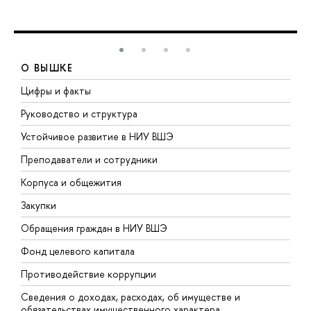
О ВЫШКЕ
Цифры и факты
Л
Руководство и структура
Д
Устойчивое развитие в НИУ ВШЭ
О
Преподаватели и сотрудники
П
Корпуса и общежития
В
Закупки
П
Обращения граждан в НИУ ВШЭ
А
Фонд целевого капитала
Д
Противодействие коррупции
Ц
Сведения о доходах, расходах, об имуществе и
Б
обязательствах имущественного характера