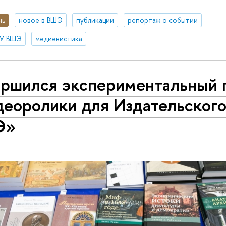
нь
новое в ВШЭ
публикации
репортаж о событии
ИУ ВШЭ
медиевистика
ершился экспериментальный 
деоролики для Издательског
Э»