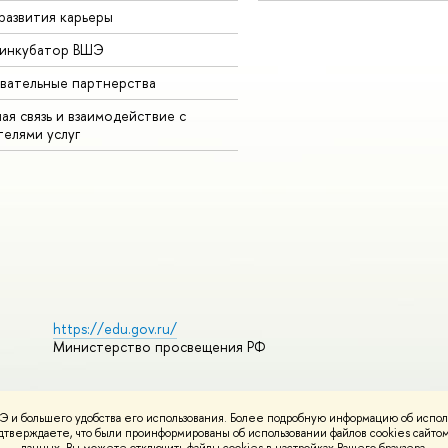
развития карьеры
-инкубатор ВШЭ
вательные партнерства
ая связь и взаимодействие с
телями услуг
https://edu.gov.ru/
Министерство просвещения РФ
 и большего удобства его использования. Более подробную информацию об испол
ования материалов
Политика конфиденциальности
Карта сайта
подтверждаете, что были проинформированы об использовании файлов cookies сай
НИУ ВШЭ