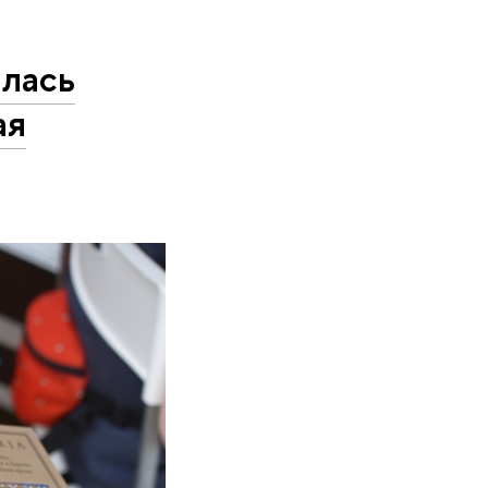
лась
ая