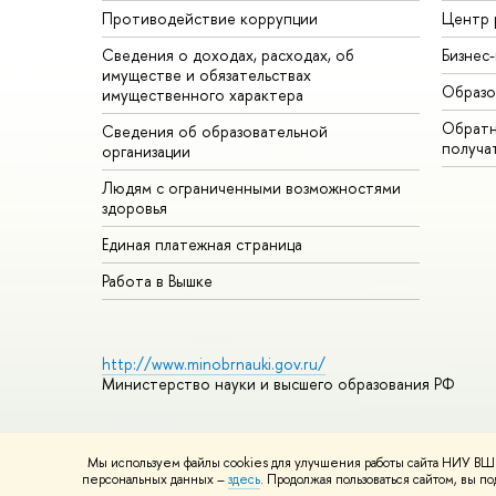
Противодействие коррупции
Центр 
Сведения о доходах, расходах, об
Бизнес
имуществе и обязательствах
Образо
имущественного характера
Обратн
Сведения об образовательной
получа
организации
Людям с ограниченными возможностями
здоровья
Единая платежная страница
Работа в Вышке
http://www.minobrnauki.gov.ru/
Министерство науки и высшего образования РФ
Мы используем файлы cookies для улучшения работы сайта НИУ ВШЭ
© НИУ ВШЭ 1993–2026
Адреса и контакты
Условия использ
персональных данных –
здесь
. Продолжая пользоваться сайтом, вы 
Шрифты HSE Sans и HSE Slab разработаны в
Школе дизайна 