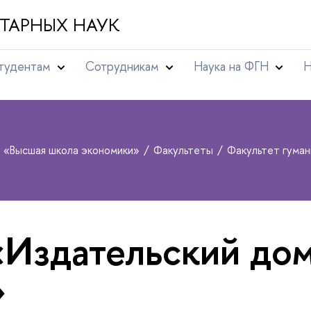
ТАРНЫХ НАУК
тудентам
Сотрудникам
Наука на ФГН
Н
т «Высшая школа экономики»
Факультеты
Факультет гума
«Издательский до
»