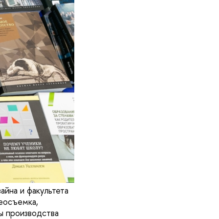
айна и факультета
деосъемка,
ы производства