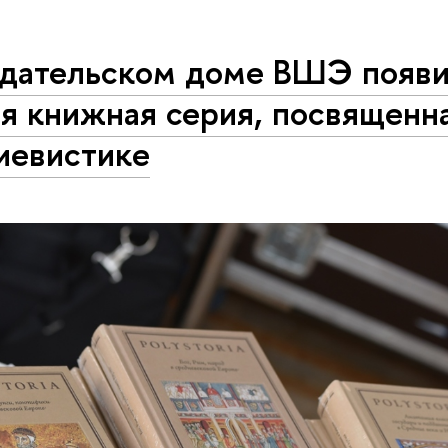
здательском доме ВШЭ появи
я книжная серия, посвященн
иевистике