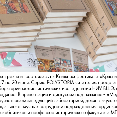
х трех книг состоялась на Книжном фестивале «Красна
17 по 20 июня. Серию POLYSTORIA читателям представ
аборатории медиевистических исследований НИУ ВШЭ, 
оздание. В презентации и дискуссии под названием «Ме
поучаствовали заведующий лабораторией, декан факульте
в, а также научные сотрудники подразделения: ордина
кобойников и профессор исторического факультета М