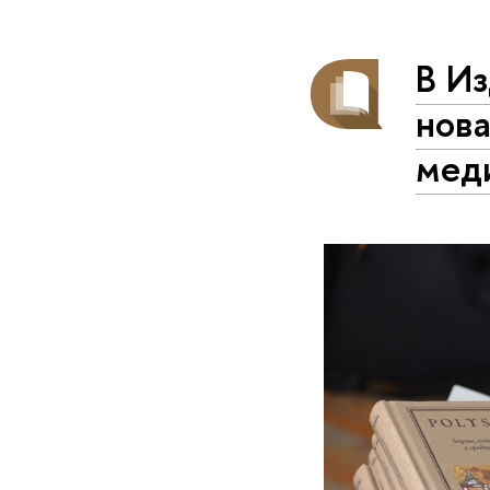
В И
нова
мед