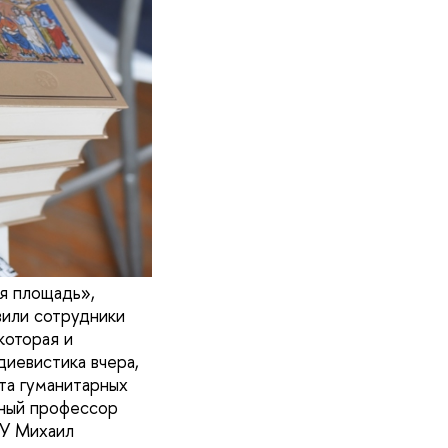
я площадь»,
или сотрудники
которая и
диевистика вчера,
та гуманитарных
рный профессор
ГУ Михаил