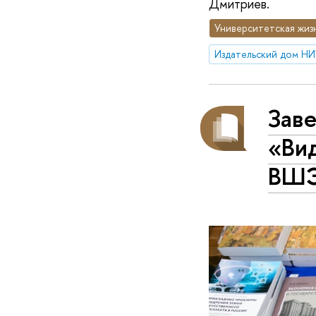
Дмитриев.
Университетская жиз
Издательский дом Н
Зав
«Ви
ВШ