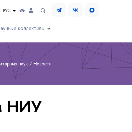
РУС
аучные коллективы
нитарных наук
Новости
м НИУ