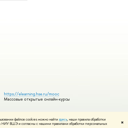
https://elearning.hse.ru/mooc
Массовые открытые онлайн-курсы
ьзовании файлов cookies можно найти
здесь
, наши правила обработки
Редактору
✖
том НИУ ВШЭ и согласны с нашими правилами обработки персональных