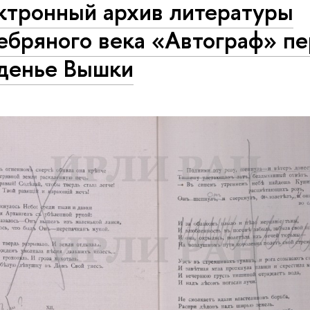
ктронный архив литературы
ебряного века «Автограф» п
еденье Вышки