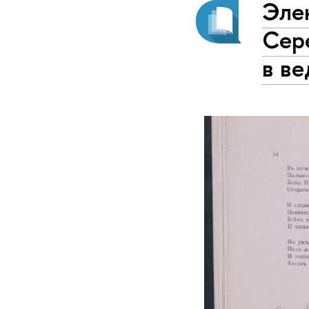
Эле
Сер
в в