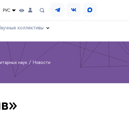
РУС
аучные коллективы
нитарных наук
Новости
ив»