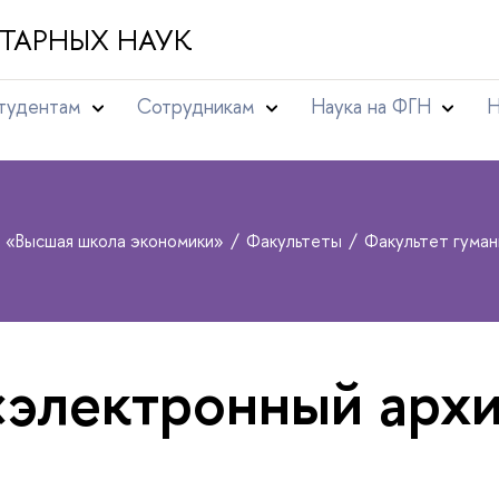
ТАРНЫХ НАУК
тудентам
Сотрудникам
Наука на ФГН
Н
т «Высшая школа экономики»
Факультеты
Факультет гума
«электронный арх