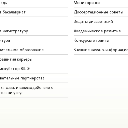
иады
Мониторинги
в бакалавриат
Диссертационные советы
Защиты диссертаций
в магистратуру
Академическое развитие
нтура
Конкурсы и гранты
ительное образование
Внешние научно-информаци
развития карьеры
-инкубатор ВШЭ
вательные партнерства
ая связь и взаимодействие с
телями услуг