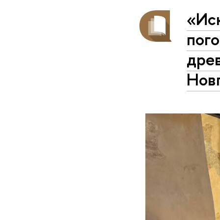
«Ис
пого
древ
Нов