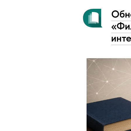
Обн
«Фи
инт