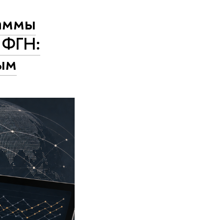
раммы
 ФГН:
ым