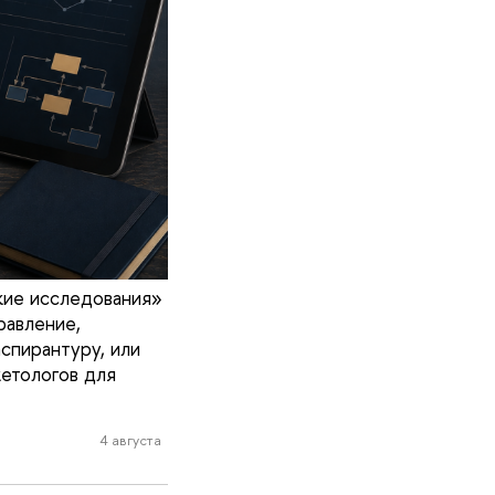
кие исследования»
равление,
спирантуру, или
кетологов для
4 августа