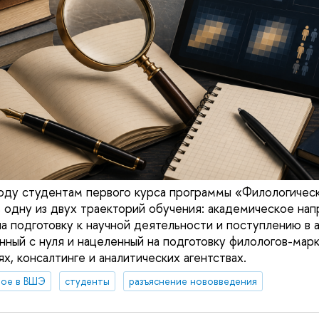
оду студентам первого курса программы «Филологичес
 одну из двух траекторий обучения: академическое нап
а подготовку к научной деятельности и поступлению в а
анный с нуля и нацеленный на подготовку филологов-мар
х, консалтинге и аналитических агентствах.
вое в ВШЭ
студенты
разъяснение нововведения