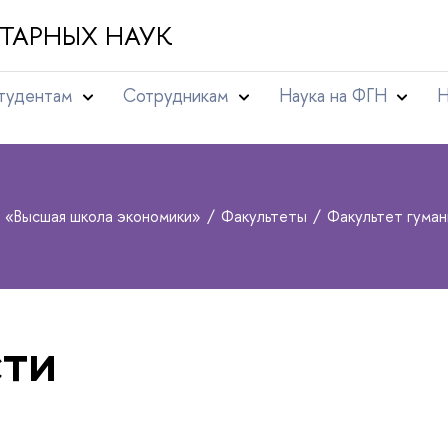
ТАРНЫХ НАУК
тудентам
Сотрудникам
Наука на ФГН
Н
т «Высшая школа экономики»
Факультеты
Факультет гуман
ти