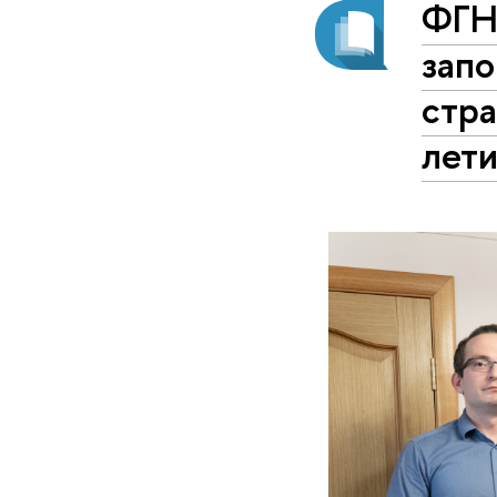
ФГН
запо
стра
лет