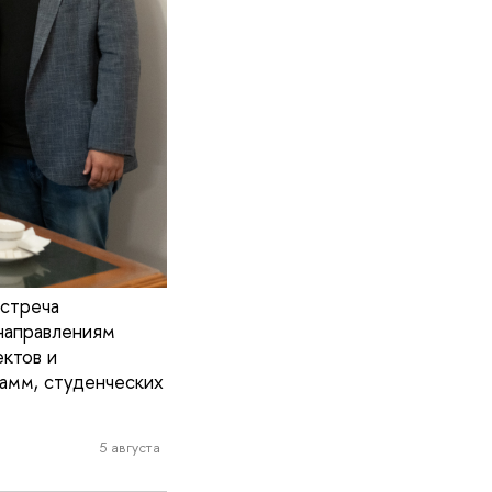
встреча
направлениям
ктов и
амм, студенческих
5 августа