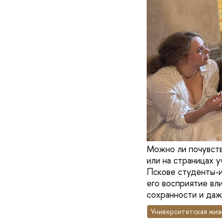
Можно ли почувств
или на страницах 
Пскове студенты-и
его восприятие вл
сохранности и даж
Университетская жиз