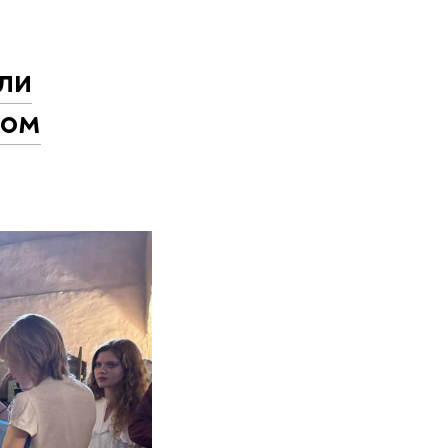
ли
ком