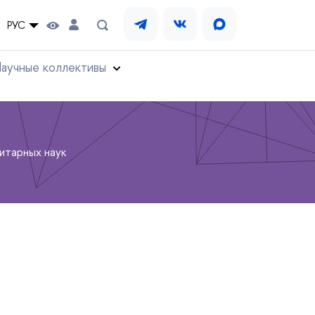
РУС
аучные коллективы
итарных наук