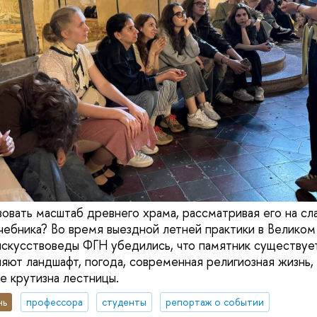
овать масштаб древнего храма, рассматривая его на сл
учебника? Во время выездной летней практики в Велико
скусствоведы ФГН убедились, что памятник существует
ияют ландшафт, погода, современная религиозная жизнь,
е крутизна лестницы.
нь
профессора
студенты
репортаж о событии