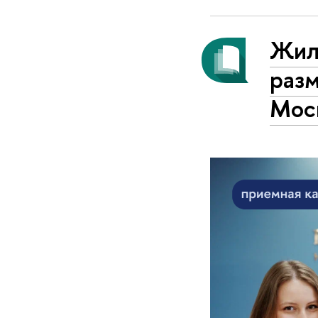
Жил
раз
Мос