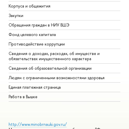
Корпуса и общежития
В
Закупки
П
Обращения граждан в НИУ ВШЭ
А
Фонд целевого капитала
Д
Противодействие коррупции
Ц
Сведения о доходах, расходах, об имуществе и
Б
обязательствах имущественного характера
О
Сведения об образовательной организации
О
Людям с ограниченными возможностями здоровья
Единая платежная страница
Работа в Вышке
http://www.minobrnauki.gov.ru/