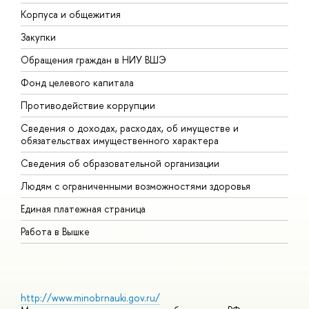
Корпуса и общежития
В
Закупки
П
Обращения граждан в НИУ ВШЭ
А
Фонд целевого капитала
Д
Противодействие коррупции
Ц
Сведения о доходах, расходах, об имуществе и
Б
обязательствах имущественного характера
О
Сведения об образовательной организации
О
Людям с ограниченными возможностями здоровья
Единая платежная страница
Работа в Вышке
http://www.minobrnauki.gov.ru/