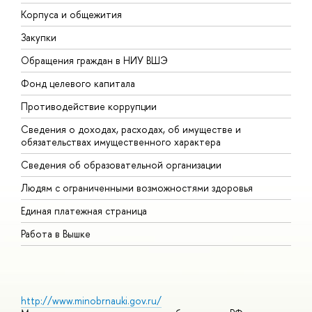
Корпуса и общежития
В
Закупки
П
Обращения граждан в НИУ ВШЭ
А
Фонд целевого капитала
Д
Противодействие коррупции
Ц
Сведения о доходах, расходах, об имуществе и
Б
обязательствах имущественного характера
О
Сведения об образовательной организации
О
Людям с ограниченными возможностями здоровья
Единая платежная страница
Работа в Вышке
http://www.minobrnauki.gov.ru/